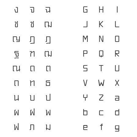
ง
จ
ฉ
G
H
I
ช
ซ
ฌ
J
K
L
ญ
ฎ
ฏ
M
N
O
ฐ
ฑ
ฒ
P
Q
R
ณ
ด
ต
S
T
U
ถ
ท
ธ
V
W
X
น
บ
ป
Y
Z
a
ผ
ฝ
พ
b
c
d
ฟ
ภ
ม
e
f
g