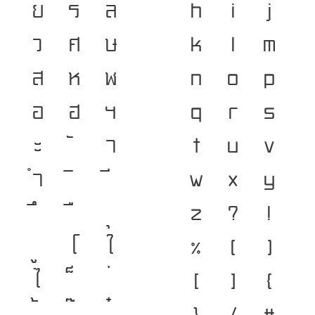
ย
ร
ล
h
i
j
ว
ศ
ษ
k
l
m
ส
ห
ฬ
n
o
p
อ
ฮ
ฯ
q
r
s
ะ
า
t
u
v
ำ
w
x
y
z
?
!
โ
ใ
%
(
)
ไ
[
]
{
}
/
#