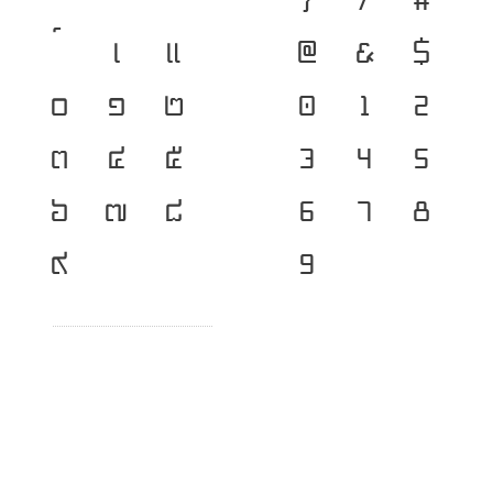
เ
แ
@
&
$
๐
๑
๒
0
1
2
๓
๔
๕
3
4
5
๖
๗
๘
6
7
8
๙
9