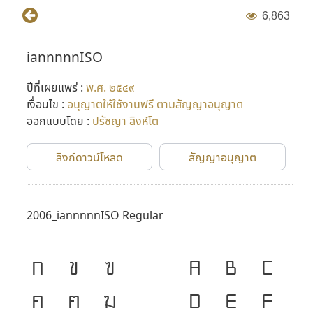
6
,
8
6
3
iannnnnISO
ปีที่เผยแพร่ :
พ.ศ. ๒๕๔๙
เงื่อนไข :
อนุญาตให้ใช้งานฟรี ตามสัญญาอนุญาต
ออกแบบโดย :
ปรัชญา สิงห์โต
ลิงก์ดาวน์โหลด
สัญญาอนุญาต
2006_iannnnnISO Regular
ก
ข
ฃ
A
B
C
ค
ฅ
ฆ
D
E
F