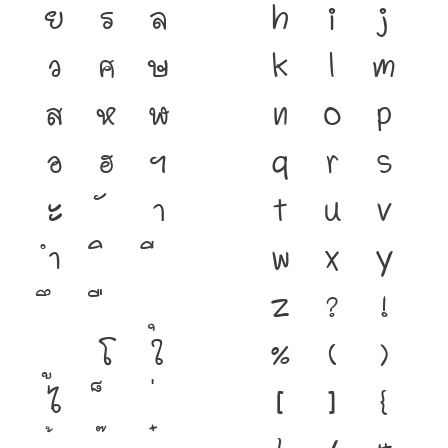
ย
ร
ล
h
i
j
ว
ศ
ษ
k
l
m
ส
ห
ฬ
n
o
p
อ
ฮ
ฯ
q
r
s
ะ
า
t
u
v
ำ
w
x
y
z
?
!
โ
ใ
%
(
)
ไ
[
]
{
}
/
#