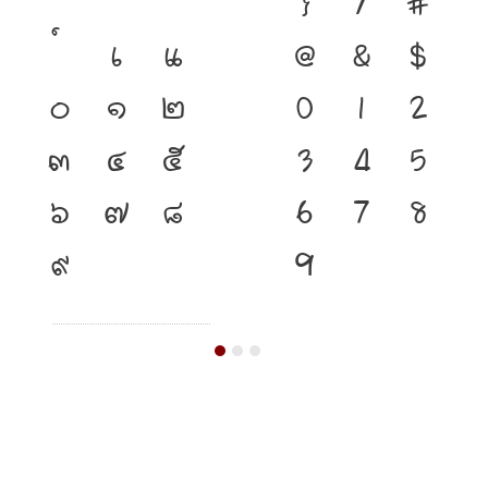
เ
แ
@
&
$
๐
๑
๒
0
1
2
๓
๔
๕
3
4
5
๖
๗
๘
6
7
8
๙
9