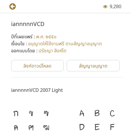
9
,
2
8
0
iannnnnVCD
ปีที่เผยแพร่ :
พ.ศ. ๒๕๕๐
เงื่อนไข :
อนุญาตให้ใช้งานฟรี ตามสัญญาอนุญาต
ออกแบบโดย :
ปรัชญา สิงห์โต
ลิงก์ดาวน์โหลด
สัญญาอนุญาต
iannnnnVCD 2007 Light
ก
ข
ฃ
A
B
C
ค
ฅ
ฆ
D
E
F