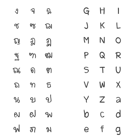
ง
จ
ฉ
G
H
I
ช
ซ
ฌ
J
K
L
ญ
ฎ
ฏ
M
N
O
ฐ
ฑ
ฒ
P
Q
R
ณ
ด
ต
S
T
U
ถ
ท
ธ
V
W
X
น
บ
ป
Y
Z
a
ผ
ฝ
พ
b
c
d
ฟ
ภ
ม
e
f
g