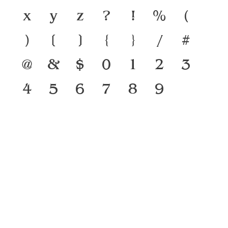
x
y
z
?
!
%
(
)
[
]
{
}
/
#
@
&
$
0
1
2
3
4
5
6
7
8
9