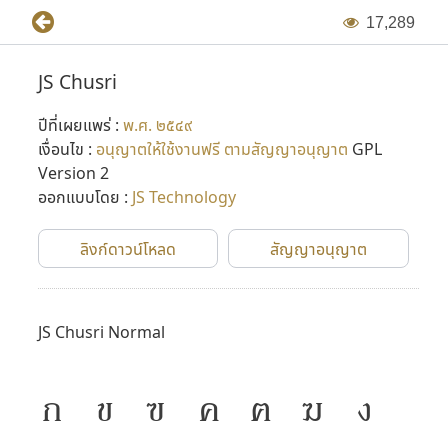
ไป
1
7
,
2
8
9
ในเวอร์ชั่นแรกๆ ฟอนต์เหล่านี้ถูกสร้างขึ้นในแบบ Bitmap ฟอนต์
JS Chusri
แล้วจึงพัฒนาขึ้นเป็น Vector Font ในภายหลัง (Adobe Type 1
ปีที่เผยแพร่ :
พ.ศ. ๒๕๔๙
และ TrueType ในเวลาต่อมา) โดยเริ่มขึ้นในปี พ.ศ. ๒๕๓๖ ต่อมา
เงื่อนไข :
อนุญาตให้ใช้งานฟรี ตามสัญญาอนุญาต
GPL
มีการปรับปรุงฟอนต์ใหม่อีกครั้งในปี พ.ศ. ๒๕๔๔ โดย P-
Version 2
chanSoft
ออกแบบโดย :
JS Technology
หลังจากที่ไมโครซอฟต์เริ่มทำภาษาไทยใน Windows ใช้เอง
ลิงก์ดาวน์โหลด
สัญญาอนุญาต
บริษัท 315 จำกัด ก็ปิดตัวลง และคุณแสวงเสียชีวิตไป จึงได้อุทิศ
ฟอนต์ JS นี้ให้เป็น public domain และมีผู้นำไปปรับปรุงอีก
หลายรอบหลายเวอร์ชั่น กลายเป็นจุดเริ่มต้นเล็กๆ ของการ
JS Chusri Normal
พัฒนาฟอนต์ในเมืองไทย
ก
ข
ฃ
ค
ฅ
ฆ
ง
ที่มาข้อมูล : กำเนิดฟอนต์ตระกูล JS และการกลับมาอีกครั้งในรูป
แบบใหม่ โดย Panutat Jimmy Tejasen (๑๗ ธันวาคม พ.ศ.