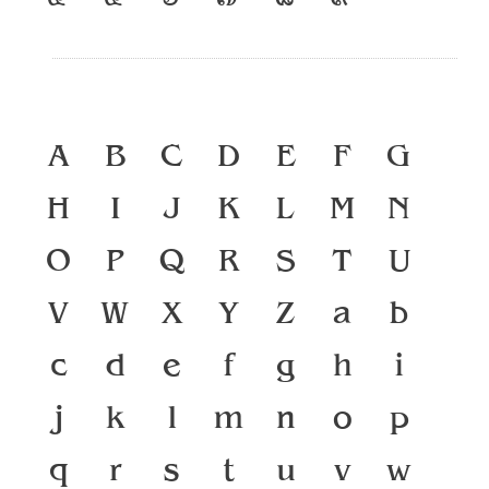
A
B
C
D
E
F
G
H
I
J
K
L
M
N
O
P
Q
R
S
T
U
V
W
X
Y
Z
a
b
c
d
e
f
g
h
i
j
k
l
m
n
o
p
q
r
s
t
u
v
w