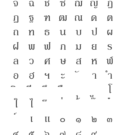
จ
ฉ
ช
ซ
ฌ
ญ
ฎ
๒๕๔๖)
ฏ
ฐ
ฑ
ฒ
ณ
ด
ต
ถ
ท
ธ
น
บ
ป
ผ
ฝ
พ
ฟ
ภ
ม
ย
ร
ล
ว
ศ
ษ
ส
ห
ฬ
อ
ฮ
ฯ
ะ
า
ำ
โ
ใ
ไ
เ
แ
๐
๑
๒
๓
๔
๕
๖
๗
๘
๙