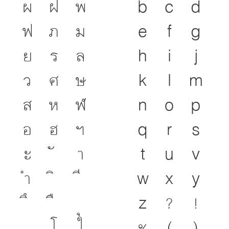
ผ
ฝ
พ
b
c
d
ฟ
ภ
ม
e
f
g
ย
ร
ล
h
i
j
ว
ศ
ษ
k
l
m
ส
ห
ฬ
n
o
p
อ
ฮ
ฯ
q
r
s
ะ
า
t
u
v
ำ
w
x
y
z
?
!
โ
ใ
%
(
)