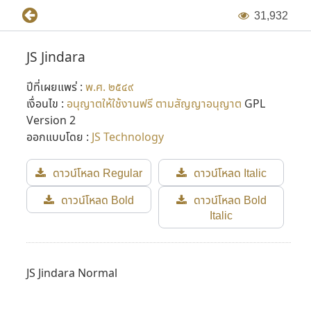
ไป
3
1
,
9
3
2
ในเวอร์ชั่นแรกๆ ฟอนต์เหล่านี้ถูกสร้างขึ้นในแบบ Bitmap ฟอนต์
JS Jindara
แล้วจึงพัฒนาขึ้นเป็น Vector Font ในภายหลัง (Adobe Type 1
ปีที่เผยแพร่ :
พ.ศ. ๒๕๔๙
และ TrueType ในเวลาต่อมา) โดยเริ่มขึ้นในปี พ.ศ. ๒๕๓๖ ต่อมา
เงื่อนไข :
อนุญาตให้ใช้งานฟรี ตามสัญญาอนุญาต
GPL
มีการปรับปรุงฟอนต์ใหม่อีกครั้งในปี พ.ศ. ๒๕๔๔ โดย P-
Version 2
chanSoft
ออกแบบโดย :
JS Technology
หลังจากที่ไมโครซอฟต์เริ่มทำภาษาไทยใน Windows ใช้เอง
ดาวน์โหลด Regular
ดาวน์โหลด Italic
บริษัท 315 จำกัด ก็ปิดตัวลง และคุณแสวงเสียชีวิตไป จึงได้อุทิศ
ดาวน์โหลด Bold
ดาวน์โหลด Bold
ฟอนต์ JS นี้ให้เป็น public domain และมีผู้นำไปปรับปรุงอีก
Italic
หลายรอบหลายเวอร์ชั่น กลายเป็นจุดเริ่มต้นเล็กๆ ของการ
พัฒนาฟอนต์ในเมืองไทย
JS Jindara Normal
ที่มาข้อมูล : กำเนิดฟอนต์ตระกูล JS และการกลับมาอีกครั้งในรูป
แบบใหม่ โดย Panutat Jimmy Tejasen (๑๗ ธันวาคม พ.ศ.