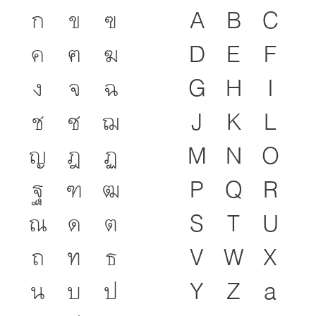
ก
ข
ฃ
A
B
C
๒๕๔๖)
ค
ฅ
ฆ
D
E
F
ง
จ
ฉ
G
H
I
ช
ซ
ฌ
J
K
L
ญ
ฎ
ฏ
M
N
O
ฐ
ฑ
ฒ
P
Q
R
ณ
ด
ต
S
T
U
ถ
ท
ธ
V
W
X
น
บ
ป
Y
Z
a