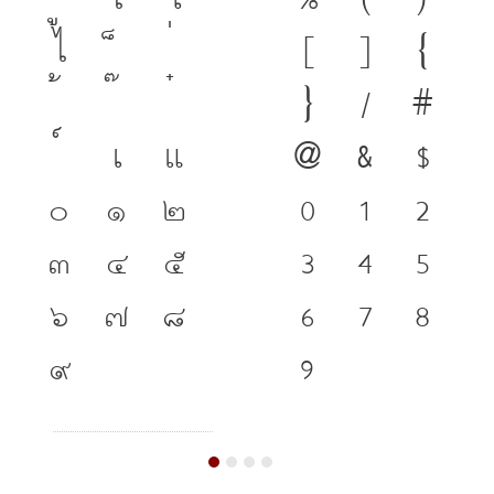
ไ
[
]
{
}
/
#
เ
แ
@
&
$
๐
๑
๒
0
1
2
๓
๔
๕
3
4
5
๖
๗
๘
6
7
8
๙
9