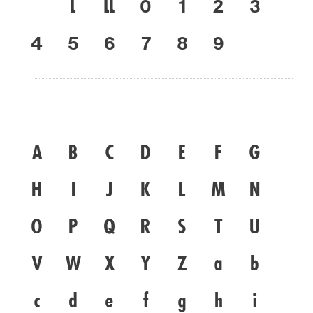
๔
๕
๖
๗
๘
๙
A
B
C
D
E
F
G
H
I
J
K
L
M
N
O
P
Q
R
S
T
U
V
W
X
Y
Z
a
b
c
d
e
f
g
h
i