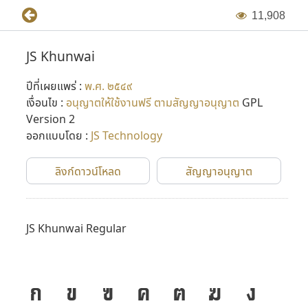
ไป
1
1
,
9
0
8
ในเวอร์ชั่นแรกๆ ฟอนต์เหล่านี้ถูกสร้างขึ้นในแบบ Bitmap ฟอนต์
JS Khunwai
แล้วจึงพัฒนาขึ้นเป็น Vector Font ในภายหลัง (Adobe Type 1
ปีที่เผยแพร่ :
พ.ศ. ๒๕๔๙
และ TrueType ในเวลาต่อมา) โดยเริ่มขึ้นในปี พ.ศ. ๒๕๓๖ ต่อมา
เงื่อนไข :
อนุญาตให้ใช้งานฟรี ตามสัญญาอนุญาต
GPL
มีการปรับปรุงฟอนต์ใหม่อีกครั้งในปี พ.ศ. ๒๕๔๔ โดย P-
Version 2
chanSoft
ออกแบบโดย :
JS Technology
หลังจากที่ไมโครซอฟต์เริ่มทำภาษาไทยใน Windows ใช้เอง
ลิงก์ดาวน์โหลด
สัญญาอนุญาต
บริษัท 315 จำกัด ก็ปิดตัวลง และคุณแสวงเสียชีวิตไป จึงได้อุทิศ
ฟอนต์ JS นี้ให้เป็น public domain และมีผู้นำไปปรับปรุงอีก
หลายรอบหลายเวอร์ชั่น กลายเป็นจุดเริ่มต้นเล็กๆ ของการ
JS Khunwai Regular
พัฒนาฟอนต์ในเมืองไทย
ก
ข
ฃ
ค
ฅ
ฆ
ง
ที่มาข้อมูล : กำเนิดฟอนต์ตระกูล JS และการกลับมาอีกครั้งในรูป
แบบใหม่ โดย Panutat Jimmy Tejasen (๑๗ ธันวาคม พ.ศ.