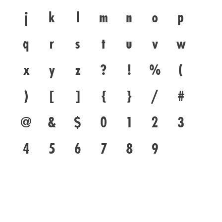
j
k
l
m
n
o
p
q
r
s
t
u
v
w
x
y
z
?
!
%
(
)
[
]
{
}
/
#
@
&
$
0
1
2
3
4
5
6
7
8
9