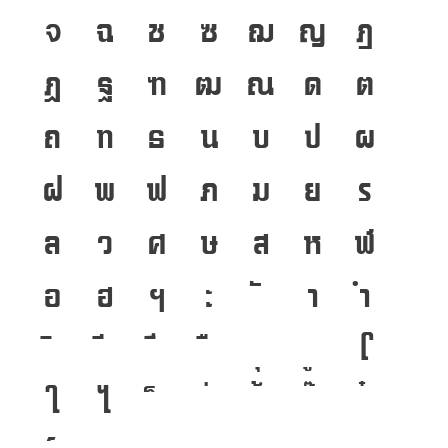
จ
ฉ
ช
ซ
ฌ
ญ
ฎ
๒๕๔๖)
ฏ
ฐ
ฑ
ฒ
ณ
ด
ต
ถ
ท
ธ
น
บ
ป
ผ
ฝ
พ
ฟ
ภ
ม
ย
ร
ล
ว
ศ
ษ
ส
ห
ฬ
อ
ฮ
ฯ
ะ
า
ำ
โ
ใ
ไ
เ
แ
๐
๑
๒
๓