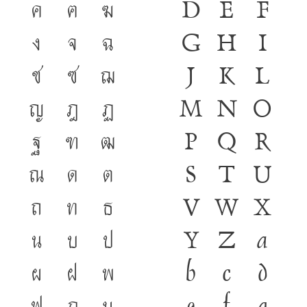
ค
ฅ
ฆ
D
E
F
๒๕๔๖)
ง
จ
ฉ
G
H
I
ช
ซ
ฌ
J
K
L
ญ
ฎ
ฏ
M
N
O
ฐ
ฑ
ฒ
P
Q
R
ณ
ด
ต
S
T
U
ถ
ท
ธ
V
W
X
น
บ
ป
Y
Z
a
ผ
ฝ
พ
b
c
d
ฟ
ภ
ม
e
f
g