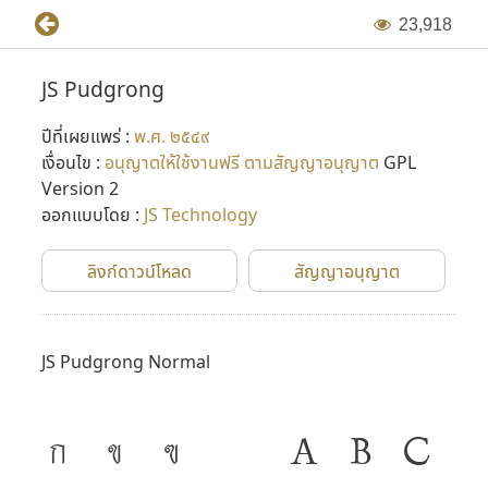
ไป
2
3
,
9
1
8
ในเวอร์ชั่นแรกๆ ฟอนต์เหล่านี้ถูกสร้างขึ้นในแบบ Bitmap ฟอนต์
JS Pudgrong
แล้วจึงพัฒนาขึ้นเป็น Vector Font ในภายหลัง (Adobe Type 1
ปีที่เผยแพร่ :
พ.ศ. ๒๕๔๙
และ TrueType ในเวลาต่อมา) โดยเริ่มขึ้นในปี พ.ศ. ๒๕๓๖ ต่อมา
เงื่อนไข :
อนุญาตให้ใช้งานฟรี ตามสัญญาอนุญาต
GPL
มีการปรับปรุงฟอนต์ใหม่อีกครั้งในปี พ.ศ. ๒๕๔๔ โดย P-
Version 2
chanSoft
ออกแบบโดย :
JS Technology
หลังจากที่ไมโครซอฟต์เริ่มทำภาษาไทยใน Windows ใช้เอง
ลิงก์ดาวน์โหลด
สัญญาอนุญาต
บริษัท 315 จำกัด ก็ปิดตัวลง และคุณแสวงเสียชีวิตไป จึงได้อุทิศ
ฟอนต์ JS นี้ให้เป็น public domain และมีผู้นำไปปรับปรุงอีก
หลายรอบหลายเวอร์ชั่น กลายเป็นจุดเริ่มต้นเล็กๆ ของการ
JS Pudgrong Normal
พัฒนาฟอนต์ในเมืองไทย
ก
ข
ฃ
A
B
C
ที่มาข้อมูล : กำเนิดฟอนต์ตระกูล JS และการกลับมาอีกครั้งในรูป
แบบใหม่ โดย Panutat Jimmy Tejasen (๑๗ ธันวาคม พ.ศ.