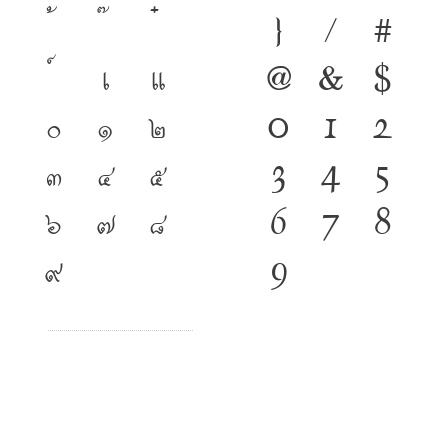
}
/
#
เ
แ
@
&
$
๐
๑
๒
0
1
2
๓
๔
๕
3
4
5
๖
๗
๘
6
7
8
๙
9