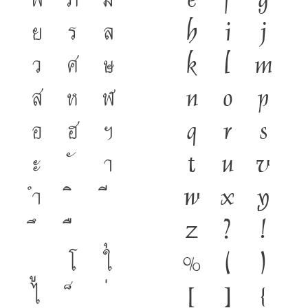
ย
ร
ล
h
i
j
ว
ศ
ษ
k
l
m
ส
ห
ฬ
n
o
p
อ
ฮ
ฯ
q
r
s
ะ
า
t
u
v
ำ
w
x
y
z
?
!
โ
ใ
%
(
)
ไ
[
]
{