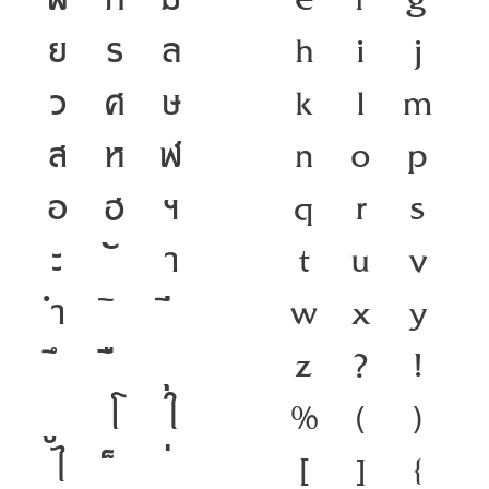
ฟ
ภ
ม
e
f
g
ย
ร
ล
h
i
j
ว
ศ
ษ
k
l
m
ส
ห
ฬ
n
o
p
อ
ฮ
ฯ
q
r
s
ะ
า
t
u
v
ำ
w
x
y
z
?
!
โ
ใ
%
(
)
ไ
[
]
{