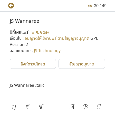
ไป
3
0
,
1
4
9
ในเวอร์ชั่นแรกๆ ฟอนต์เหล่านี้ถูกสร้างขึ้นในแบบ Bitmap ฟอนต์
JS Wannaree
แล้วจึงพัฒนาขึ้นเป็น Vector Font ในภายหลัง (Adobe Type 1
ปีที่เผยแพร่ :
พ.ศ. ๒๕๔๙
และ TrueType ในเวลาต่อมา) โดยเริ่มขึ้นในปี พ.ศ. ๒๕๓๖ ต่อมา
เงื่อนไข :
อนุญาตให้ใช้งานฟรี ตามสัญญาอนุญาต
GPL
มีการปรับปรุงฟอนต์ใหม่อีกครั้งในปี พ.ศ. ๒๕๔๔ โดย P-
Version 2
chanSoft
ออกแบบโดย :
JS Technology
หลังจากที่ไมโครซอฟต์เริ่มทำภาษาไทยใน Windows ใช้เอง
ลิงก์ดาวน์โหลด
สัญญาอนุญาต
บริษัท 315 จำกัด ก็ปิดตัวลง และคุณแสวงเสียชีวิตไป จึงได้อุทิศ
ฟอนต์ JS นี้ให้เป็น public domain และมีผู้นำไปปรับปรุงอีก
หลายรอบหลายเวอร์ชั่น กลายเป็นจุดเริ่มต้นเล็กๆ ของการ
JS Wannaree Italic
พัฒนาฟอนต์ในเมืองไทย
ก
ข
ฃ
A
B
C
ที่มาข้อมูล : กำเนิดฟอนต์ตระกูล JS และการกลับมาอีกครั้งในรูป
แบบใหม่ โดย Panutat Jimmy Tejasen (๑๗ ธันวาคม พ.ศ.