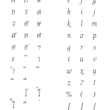
ย
ร
ล
h
i
j
ว
ศ
ษ
k
l
m
ส
ห
ฬ
n
o
p
อ
ฮ
ฯ
q
r
s
ะ
า
t
u
v
ำ
w
x
y
z
?
!
โ
ใ
%
(
)
ไ
[
]
{