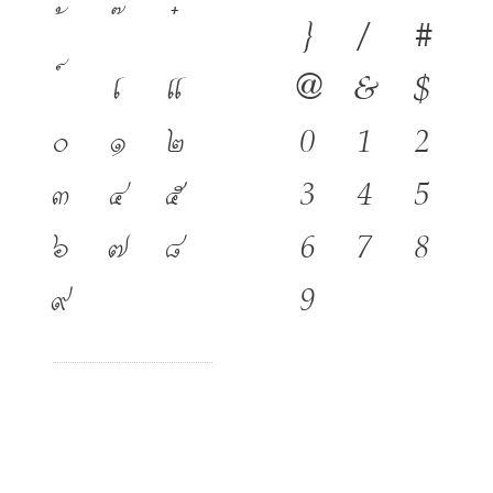
}
/
#
เ
แ
@
&
$
๐
๑
๒
0
1
2
๓
๔
๕
3
4
5
๖
๗
๘
6
7
8
๙
9