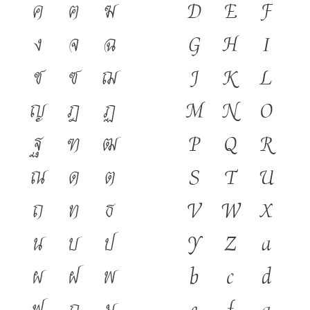
ค
ฅ
ฆ
D
E
F
๒๕๔๖)
ง
จ
ฉ
G
H
I
ช
ซ
ฌ
J
K
L
ญ
ฎ
ฏ
M
N
O
ฐ
ฑ
ฒ
P
Q
R
ณ
ด
ต
S
T
U
ถ
ท
ธ
V
W
X
น
บ
ป
Y
Z
a
ผ
ฝ
พ
b
c
d
ฟ
ภ
ม
e
f
g