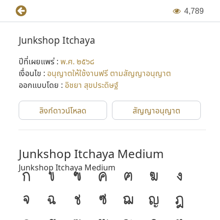
4
,
7
8
9
Junkshop Itchaya
ปีที่เผยแพร่ :
พ.ศ. ๒๕๖๘
เงื่อนไข :
อนุญาตให้ใช้งานฟรี ตามสัญญาอนุญาต
ออกแบบโดย :
อิชยา สุขประดิษฐ์
ลิงก์ดาวน์โหลด
สัญญาอนุญาต
Junkshop Itchaya Medium
Junkshop Itchaya Medium
ก
ข
ฃ
ค
ฅ
ฆ
ง
จ
ฉ
ช
ซ
ฌ
ญ
ฎ