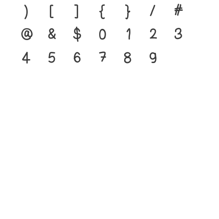
)
[
]
{
}
/
#
@
&
$
0
1
2
3
4
5
6
7
8
9