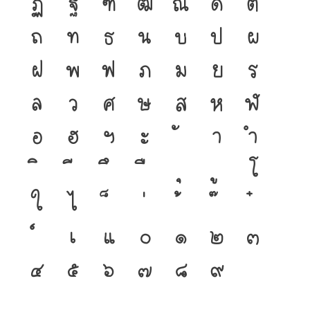
ฏ
ฐ
ฑ
ฒ
ณ
ด
ต
ถ
ท
ธ
น
บ
ป
ผ
ฝ
พ
ฟ
ภ
ม
ย
ร
ล
ว
ศ
ษ
ส
ห
ฬ
อ
ฮ
ฯ
ะ
า
ำ
โ
ใ
ไ
เ
แ
๐
๑
๒
๓
๔
๕
๖
๗
๘
๙