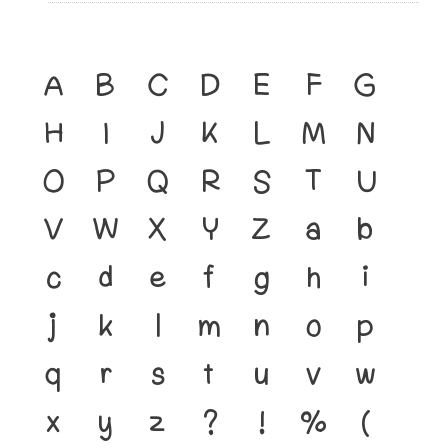
A
B
C
D
E
F
G
H
I
J
K
L
M
N
O
P
Q
R
S
T
U
V
W
X
Y
Z
a
b
c
d
e
f
g
h
i
j
k
l
m
n
o
p
q
r
s
t
u
v
w
x
y
z
?
!
%
(