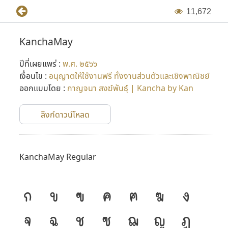
1
1
,
6
7
2
KanchaMay
ปีที่เผยแพร่ :
พ.ศ. ๒๕๖๖
เงื่อนไข :
อนุญาตให้ใช้งานฟรี ทั้งงานส่วนตัวและเชิงพาณิชย์
ออกแบบโดย :
กาญจนา สงฆ์พันธุ์ | Kancha by Kan
ลิงก์ดาวน์โหลด
KanchaMay Regular
ก
ข
ฃ
ค
ฅ
ฆ
ง
จ
ฉ
ช
ซ
ฌ
ญ
ฎ