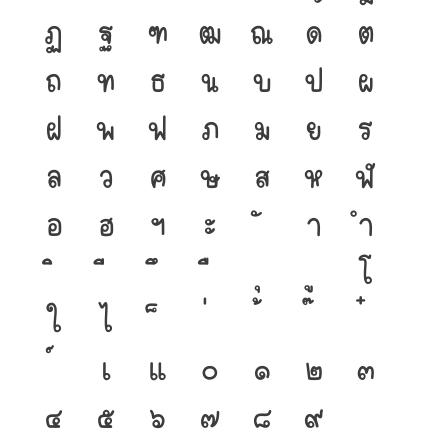
ฏ
ฐ
ฑ
ฒ
ณ
ด
ต
ถ
ท
ธ
น
บ
ป
ผ
ฝ
พ
ฟ
ภ
ม
ย
ร
ล
ว
ศ
ษ
ส
ห
ฬ
อ
ฮ
ฯ
ะ
า
ำ
โ
ใ
ไ
เ
แ
๐
๑
๒
๓
๔
๕
๖
๗
๘
๙