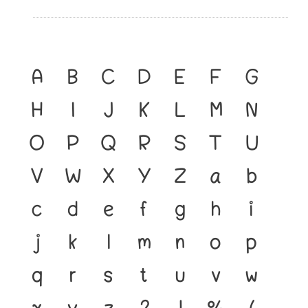
A
B
C
D
E
F
G
H
I
J
K
L
M
N
O
P
Q
R
S
T
U
V
W
X
Y
Z
a
b
c
d
e
f
g
h
i
j
k
l
m
n
o
p
q
r
s
t
u
v
w
x
y
z
?
!
%
(