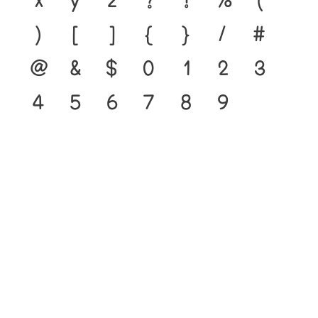
)
[
]
{
}
/
#
@
&
$
0
1
2
3
4
5
6
7
8
9