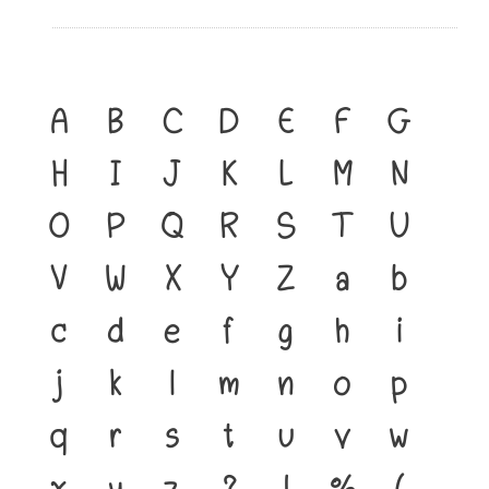
A
B
C
D
E
F
G
H
I
J
K
L
M
N
O
P
Q
R
S
T
U
V
W
X
Y
Z
a
b
c
d
e
f
g
h
i
j
k
l
m
n
o
p
q
r
s
t
u
v
w
x
y
z
?
!
%
(