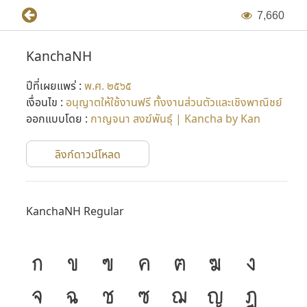
7
,
6
6
0
KanchaNH
ปีที่เผยแพร่ :
พ.ศ. ๒๕๖๕
เงื่อนไข :
อนุญาตให้ใช้งานฟรี ทั้งงานส่วนตัวและเชิงพาณิชย์
ออกแบบโดย :
กาญจนา สงฆ์พันธุ์ | Kancha by Kan
ลิงก์ดาวน์โหลด
KanchaNH Regular
ก
ข
ฃ
ค
ฅ
ฆ
ง
จ
ฉ
ช
ซ
ฌ
ญ
ฎ