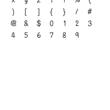
)
[
]
{
}
/
#
@
&
$
0
1
2
3
4
5
6
7
8
9