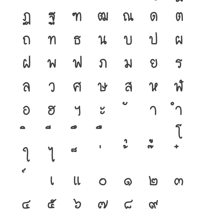
ฏ
ฐ
ฑ
ฒ
ณ
ด
ต
ถ
ท
ธ
น
บ
ป
ผ
ฝ
พ
ฟ
ภ
ม
ย
ร
ล
ว
ศ
ษ
ส
ห
ฬ
อ
ฮ
ฯ
ะ
า
ำ
โ
ใ
ไ
เ
แ
๐
๑
๒
๓
๔
๕
๖
๗
๘
๙