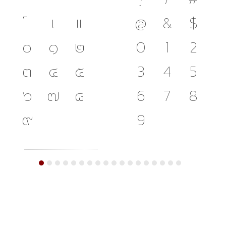
เ
แ
@
&
$
๐
๑
๒
0
1
2
๓
๔
๕
3
4
5
๖
๗
๘
6
7
8
๙
9