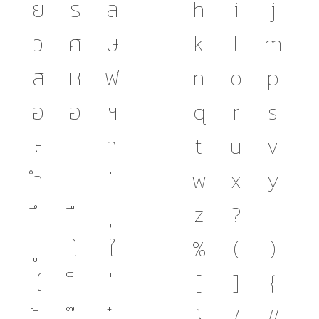
ย
ร
ล
h
i
j
ว
ศ
ษ
k
l
m
ส
ห
ฬ
n
o
p
อ
ฮ
ฯ
q
r
s
ะ
า
t
u
v
ำ
w
x
y
z
?
!
โ
ใ
%
(
)
ไ
[
]
{
}
/
#