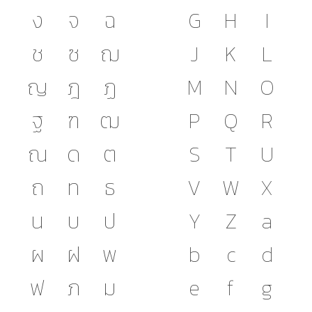
ง
จ
ฉ
G
H
I
ช
ซ
ฌ
J
K
L
ญ
ฎ
ฏ
M
N
O
ฐ
ฑ
ฒ
P
Q
R
ณ
ด
ต
S
T
U
ถ
ท
ธ
V
W
X
น
บ
ป
Y
Z
a
ผ
ฝ
พ
b
c
d
ฟ
ภ
ม
e
f
g