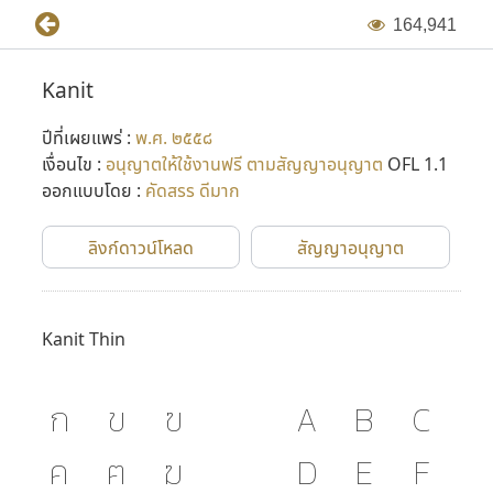
1
6
4
,
9
4
1
Kanit
ปีที่เผยแพร่ :
พ.ศ. ๒๕๕๘
เงื่อนไข :
อนุญาตให้ใช้งานฟรี ตามสัญญาอนุญาต
OFL 1.1
ออกแบบโดย :
คัดสรร ดีมาก
ลิงก์ดาวน์โหลด
สัญญาอนุญาต
Kanit Thin
ก
ข
ฃ
A
B
C
ค
ฅ
ฆ
D
E
F