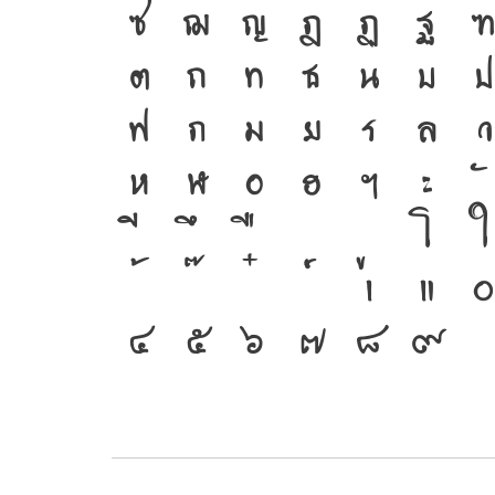
ซ
ฌ
ญ
ฎ
ฏ
ฐ
ต
ถ
ท
ธ
น
บ
ป
ฟ
ภ
ม
ย
ร
ล
ว
ห
ฬ
อ
ฮ
ฯ
ะ
โ
ใ
เ
แ
๔
๕
๖
๗
๘
๙