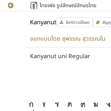
Kanyanut
ลิงก์ดาวน์โหลด
สัญ
ออกแบบโดย สุพรรณ สุวรรณโน
Kanyanut uni Regular
ก
ข
ฃ
ค
ฅ
ฆ
ง