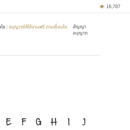
1
6
,
7
8
7
สัญญา
นไข :
อนุญาตให้ใช้งานฟรี ตามเงื่อนไข
อนุญาต
งมือสำคัญที่ทำให้ความเป็น
E
F
G
H
I
J