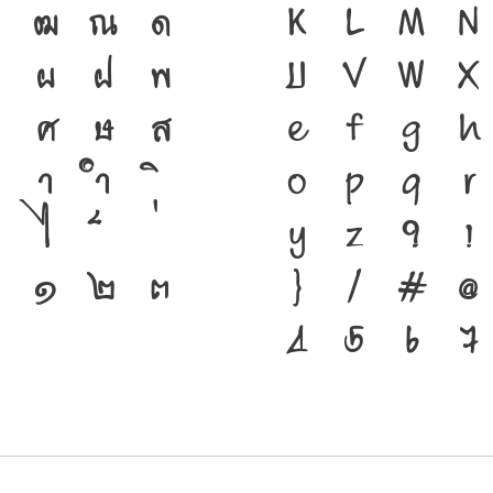
ฑ
ฒ
ณ
ด
ชาติดำรงอยู่ได
K
L
M
N
ผ
ฝ
พ
ของชนชาติ จากอด
U
V
W
X
ศ
ษ
ส
เครื่องมือสำคัญ
e
f
g
h
า
ำ
ตัวพิมพ์ที่พัฒ
o
p
q
r
ไ
คือ โครงสร้างแ
y
z
?
!
๐
๑
๒
๓
ของชาติ จากปัจ
}
/
#
@
4
5
6
7