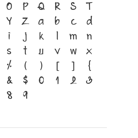
้ ภาษา คือ สะพานเชื่อมตัวตน
O
P
Q
R
S
T
ีตสู่ปัจจุบัน ตัวพิมพ์ คือ
Y
Z
a
b
c
d
ที่ทำให้ภาษาดำรงอยู่ได้ แบบ
i
j
k
l
m
n
นาทันกระแสการเปลี่ยนแปลง
s
t
u
v
w
x
กร่งของสะพานที่เชื่อมตัวตน
%
(
)
[
]
{
จุบันสู่อนาคต
&
$
0
1
2
3
8
9