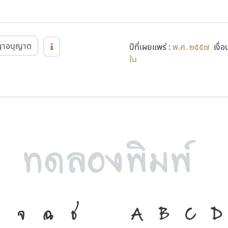
ญาอนุญาต
ปีที่เผยแพร่ :
พ.ศ. ๒๕๕๗
เงื่อ
ใน
จ
ฉ
ช
ภาษา คือ เครื่อ
A
B
C
D