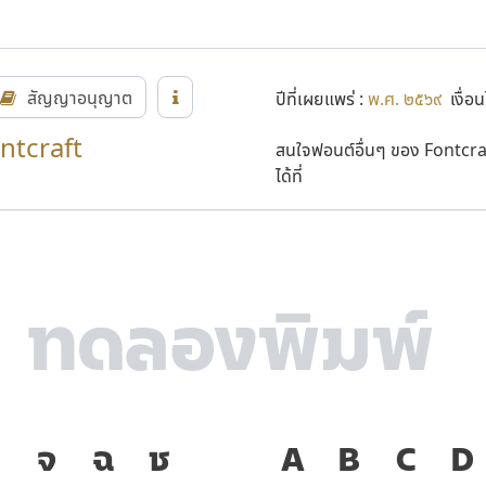
สัญญาอนุญาต
ปีที่เผยแพร่ :
พ.ศ. ๒๕๖๙
เงื่อน
ontcraft
สนใจฟอนต์อื่นๆ ของ Fontcra
ได้ที่
ง
จ
ฉ
ช
ภาษา คือ เครื่
A
B
C
D