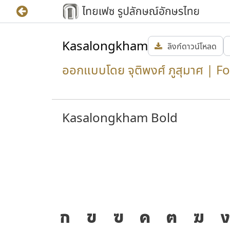
Kasalongkham
ลิงก์ดาวน์โหลด
ออกแบบโดย จุติพงศ์ ภูสุมาศ | F
Kasalongkham Bold
ก
ข
ฃ
ค
ฅ
ฆ