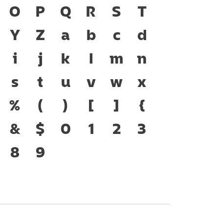
ู่ได้ ภาษา คือ สะพาน
O
P
Q
R
S
T
งชนชาติ จากอดีตสู่
Y
Z
a
b
c
d
พ์ คือ เครื่องมือสำคัญที่
i
j
k
l
m
n
ยู่ได้ แบบตัวพิมพ์ที่
s
t
u
v
w
x
สการเปลี่ยนแปลง คือ
%
(
)
[
]
{
งของสะพานที่เชื่อมตัวตน
&
$
0
1
2
3
จจุบันสู่อนาคต
8
9