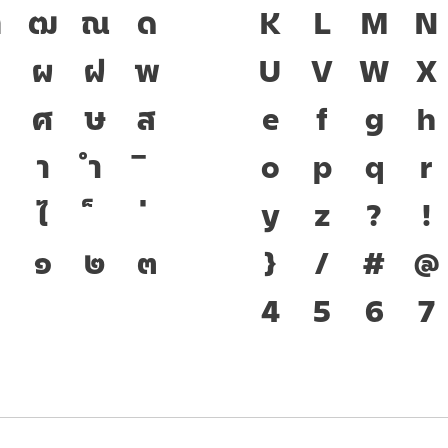
ฑ
ฒ
ณ
ด
เป็นชาติดำรงอย
K
L
M
N
ป
ผ
ฝ
พ
เชื่อมตัวตนขอ
U
V
W
X
ศ
ษ
ส
ปัจจุบัน ตัวพิม
e
f
g
h
า
ำ
ทำให้ภาษาดำรงอ
o
p
q
r
ไ
พัฒนาทันกระแ
y
z
?
!
๐
๑
๒
๓
โครงสร้างแกร่
}
/
#
@
ของชาติ จากปั
4
5
6
7