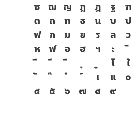
ซ
ฌ
ญ
ฎ
ฏ
ฐ
ต
ถ
ท
ธ
น
บ
ฟ
ภ
ม
ย
ร
ล
ว
ห
ฬ
อ
ฮ
ฯ
ะ
โ
ใ
เ
แ
๔
๕
๖
๗
๘
๙