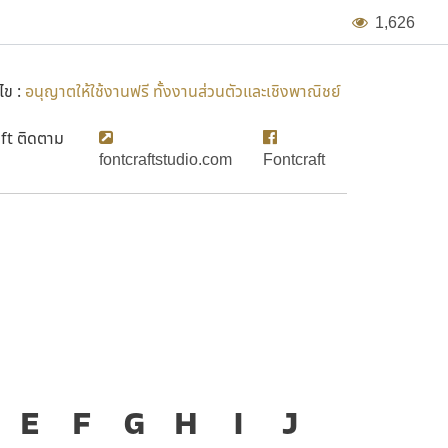
1
,
6
2
6
ไข :
อนุญาตให้ใช้งานฟรี ทั้งงานส่วนตัวและเชิงพาณิชย์
ft ติดตาม
fontcraftstudio.com
Fontcraft
องมือสำคัญที่ทำให้ความ
E
F
G
H
I
J