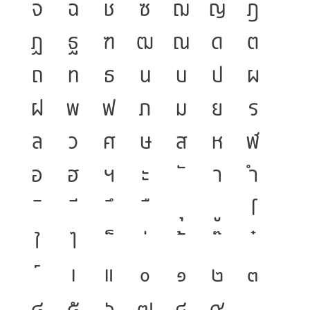
จ
ฉ
ช
ซ
ฌ
ญ
ฎ
ฏ
ฐ
ฑ
ฒ
ณ
ด
ต
ถ
ท
ธ
น
บ
ป
ผ
ฝ
พ
ฟ
ภ
ม
ย
ร
ล
ว
ศ
ษ
ส
ห
ฬ
อ
ฮ
ฯ
ะ
า
ำ
โ
ใ
ไ
เ
แ
๐
๑
๒
๓
๔
๕
๖
๗
๘
๙