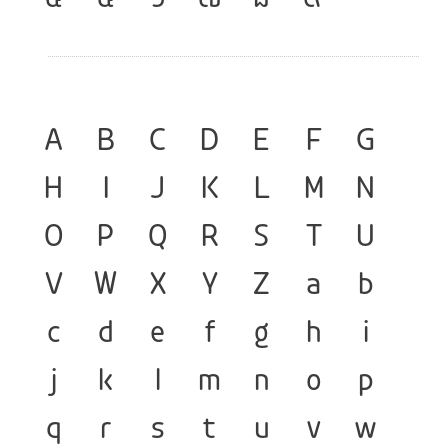
A
B
C
D
E
F
G
H
I
J
K
L
M
N
O
P
Q
R
S
T
U
V
W
X
Y
Z
a
b
c
d
e
f
g
h
i
j
k
l
m
n
o
p
q
r
s
t
u
v
w