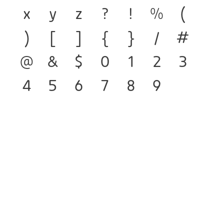
x
y
z
?
!
%
(
)
[
]
{
}
/
#
@
&
$
0
1
2
3
4
5
6
7
8
9