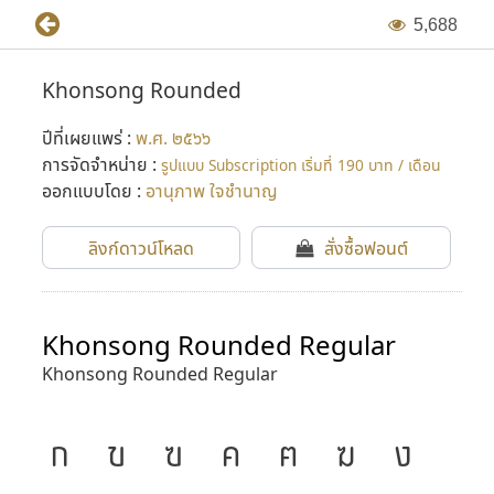
5
,
6
8
8
Khonsong Rounded
ปีที่เผยแพร่ :
พ.ศ. ๒๕๖๖
การจัดจำหน่าย :
รูปแบบ Subscription เริ่มที่ 190 บาท / เดือน
ออกแบบโดย :
อานุภาพ ใจชำนาญ
ลิงก์ดาวน์โหลด
สั่งซื้อฟอนต์
Khonsong Rounded Regular
Khonsong Rounded Regular
ก
ข
ฃ
ค
ฅ
ฆ
ง