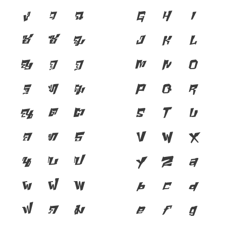
ง
จ
ฉ
G
H
I
ช
ซ
ฌ
J
K
L
ญ
ฎ
ฏ
M
N
O
ฐ
ฑ
ฒ
P
Q
R
ณ
ด
ต
S
T
U
ถ
ท
ธ
V
W
X
น
บ
ป
Y
Z
a
ผ
ฝ
พ
b
c
d
ฟ
ภ
ม
e
f
g