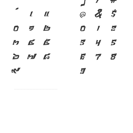
}
/
#
เ
แ
@
&
$
๐
๑
๒
0
1
2
๓
๔
๕
3
4
5
๖
๗
๘
6
7
8
๙
9