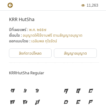
1
1
,
2
6
3
KRR HutSha
ปีที่เผยแพร่ :
พ.ศ. ๒๕๕๗
เงื่อนไข :
อนุญาตให้ใช้งานฟรี ตามสัญญาอนุญาต
ออกแบบโดย :
เฉลิมพล กุไรรัตน์
ลิงก์ดาวน์โหลด
สัญญาอนุญาต
KRRHutSha Regular
ก
ข
ฃ
A
B
C
ค
ฅ
ฆ
D
E
F