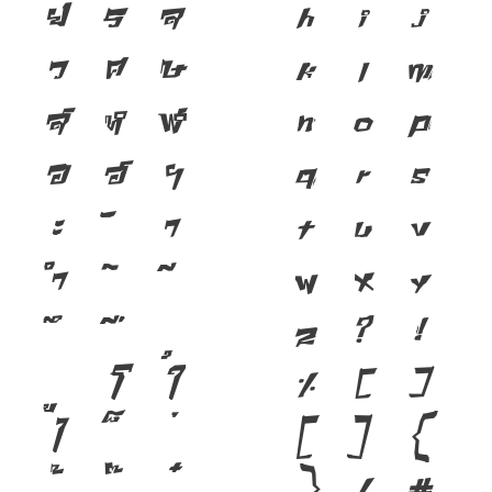
ย
ร
ล
h
i
j
ว
ศ
ษ
k
l
m
ส
ห
ฬ
n
o
p
อ
ฮ
ฯ
q
r
s
ะ
า
t
u
v
ำ
w
x
y
z
?
!
โ
ใ
%
(
)
ไ
[
]
{