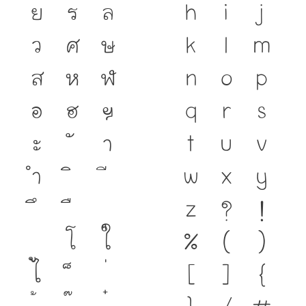
ย
ร
ล
h
i
j
ว
ศ
ษ
k
l
m
ส
ห
ฬ
n
o
p
อ
ฮ
ฯ
q
r
s
ะ
า
t
u
v
ำ
w
x
y
z
?
!
โ
ใ
%
(
)
ไ
[
]
{