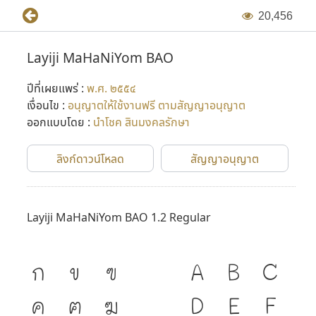
2
0
,
4
5
6
Layiji MaHaNiYom BAO
ปีที่เผยแพร่ :
พ.ศ. ๒๕๕๔
เงื่อนไข :
อนุญาตให้ใช้งานฟรี ตามสัญญาอนุญาต
ออกแบบโดย :
นำโชค สินมงคลรักษา
ลิงก์ดาวน์โหลด
สัญญาอนุญาต
Layiji MaHaNiYom BAO 1.2 Regular
ก
ข
ฃ
A
B
C
ค
ฅ
ฆ
D
E
F