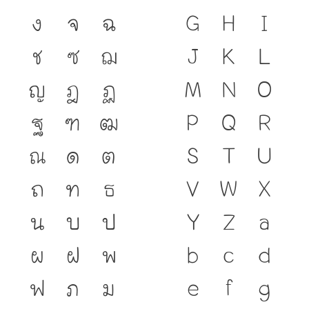
ง
จ
ฉ
G
H
I
ช
ซ
ฌ
J
K
L
ญ
ฎ
ฏ
M
N
O
ฐ
ฑ
ฒ
P
Q
R
ณ
ด
ต
S
T
U
ถ
ท
ธ
V
W
X
น
บ
ป
Y
Z
a
ผ
ฝ
พ
b
c
d
ฟ
ภ
ม
e
f
g