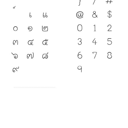
}
/
#
เ
แ
@
&
$
๐
๑
๒
0
1
2
๓
๔
๕
3
4
5
๖
๗
๘
6
7
8
๙
9