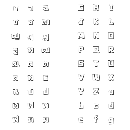
ง
จ
ฉ
G
H
I
ช
ซ
ฌ
J
K
L
ญ
ฎ
ฏ
M
N
O
ฐ
ฑ
ฒ
P
Q
R
ณ
ด
ต
S
T
U
ถ
ท
ธ
V
W
X
น
บ
ป
Y
Z
a
ผ
ฝ
พ
b
c
d
ฟ
ภ
ม
e
f
g