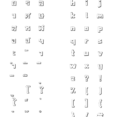
ย
ร
ล
h
i
j
ว
ศ
ษ
k
l
m
ส
ห
ฬ
n
o
p
อ
ฮ
ฯ
q
r
s
ะ
า
t
u
v
ำ
w
x
y
z
?
!
โ
ใ
%
(
)
ไ
[
]
{
}
/
#