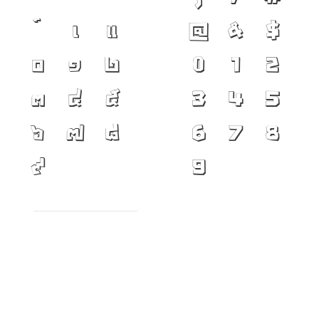
เ
แ
@
&
$
๐
๑
๒
0
1
2
๓
๔
๕
3
4
5
๖
๗
๘
6
7
8
๙
9