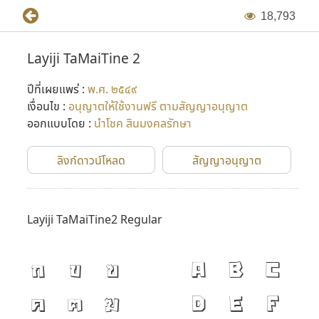
1
8
,
7
9
3
Layiji TaMaiTine 2
ปีที่เผยแพร่ :
พ.ศ. ๒๕๔๙
เงื่อนไข :
อนุญาตให้ใช้งานฟรี ตามสัญญาอนุญาต
ออกแบบโดย :
นำโชค สินมงคลรักษา
ลิงก์ดาวน์โหลด
สัญญาอนุญาต
Layiji TaMaiTine2 Regular
ก
ข
ฃ
A
B
C
ค
ฅ
ฆ
D
E
F