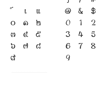
เ
แ
@
&
$
๐
๑
๒
0
1
2
๓
๔
๕
3
4
5
๖
๗
๘
6
7
8
๙
9