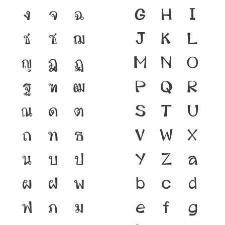
ง
จ
ฉ
G
H
I
ช
ซ
ฌ
J
K
L
ญ
ฎ
ฏ
M
N
O
ฐ
ฑ
ฒ
P
Q
R
ณ
ด
ต
S
T
U
ถ
ท
ธ
V
W
X
น
บ
ป
Y
Z
a
ผ
ฝ
พ
b
c
d
ฟ
ภ
ม
e
f
g