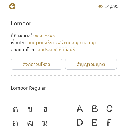
1
4
,
0
9
5
Lomoor
ปีที่เผยแพร่ :
พ.ศ. ๒๕๕๘
เงื่อนไข :
อนุญาตให้ใช้งานฟรี ตามสัญญาอนุญาต
ออกแบบโดย :
สมประสงค์ ธิตินิลนิธิ
ลิงก์ดาวน์โหลด
สัญญาอนุญาต
Lomoor Regular
ก
ข
ฃ
A
B
C
ค
ฅ
ฆ
D
E
F