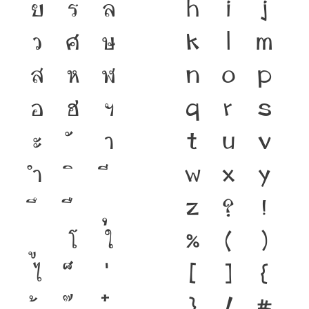
ย
ร
ล
h
i
j
ว
ศ
ษ
k
l
m
ส
ห
ฬ
n
o
p
อ
ฮ
ฯ
q
r
s
ะ
า
t
u
v
ำ
w
x
y
z
?
!
โ
ใ
%
(
)
ไ
[
]
{
}
/
#