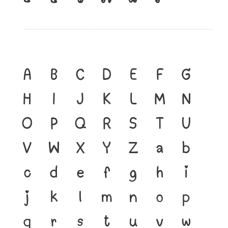
A
B
C
D
E
F
G
H
I
J
K
L
M
N
O
P
Q
R
S
T
U
V
W
X
Y
Z
a
b
c
d
e
f
g
h
i
j
k
l
m
n
o
p
q
r
s
t
u
v
w