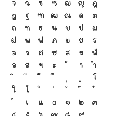
จ
ฉ
ช
ซ
ฌ
ญ
ฎ
ฏ
ฐ
ฑ
ฒ
ณ
ด
ต
ถ
ท
ธ
น
บ
ป
ผ
ฝ
พ
ฟ
ภ
ม
ย
ร
ล
ว
ศ
ษ
ส
ห
ฬ
อ
ฮ
ฯ
ะ
า
ำ
โ
ใ
ไ
เ
แ
๐
๑
๒
๓
๔
๕
๖
๗
๘
๙