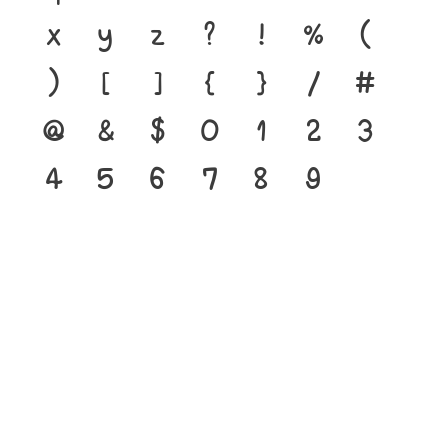
x
y
z
?
!
%
(
)
[
]
{
}
/
#
@
&
$
0
1
2
3
4
5
6
7
8
9