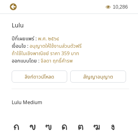
1
0
,
2
8
6
Lulu
ปีที่เผยแพร่ :
พ.ศ. ๒๕๖๔
เงื่อนไข :
อนุญาตให้ใช้งานส่วนตัวฟรี
ถ้าใช้ในเชิงพาณิชย์ ราคา 359 บาท
ออกแบบโดย :
จิลดา ฤทธิ์คำรพ
ลิงก์ดาวน์โหลด
สัญญาอนุญาต
Lulu Medium
ก
ข
ฃ
ค
ฅ
ฆ
ง