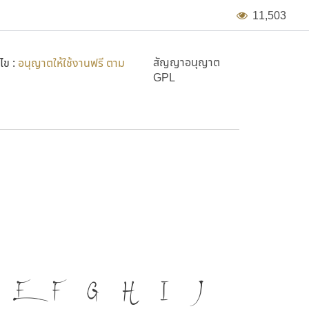
1
1
,
5
0
3
สัญญาอนุญาต
ไข :
อนุญาตให้ใช้งานฟรี ตาม
GPL
สำคัญที่ทำให้ความเป็นชาติดำรงอยู่
E
F
G
H
I
J