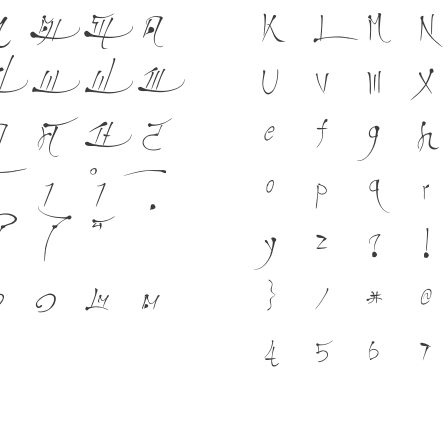
ได้ ภาษา คือ สะพาน
ฑ
ฒ
ณ
ด
K
L
M
N
ปัจจุบัน ตัวพิมพ์ ค
ป
ผ
ฝ
พ
U
V
W
X
อยู่ได้ แบบตัวพิมพ
ว
ศ
ษ
ส
e
f
g
h
คือ โครงสร้างแกร่งข
า
ำ
o
p
q
r
ปัจจุบันสู่อนาคต
ไ
y
z
?
!
๐
๑
๒
๓
}
/
#
@
4
5
6
7