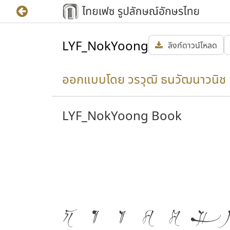
LYF_NokYoong
ลิงก์ดาวน์โหลด
ออกแบบโดย วรวุฒิ ธนวัฒนาวนิช
LYF_NokYoong Book
ก
ข
ฃ
ค
ฅ
ฆ
ง