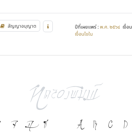
สัญญาอนุญาต
ปีที่เผยแพร่ :
พ.ศ. ๒๕๖๔
เงื่อน
เงื่อนไขใน
ภาษา คือ เครื่องมือ
จ
ฉ
ช
A
B
C
D