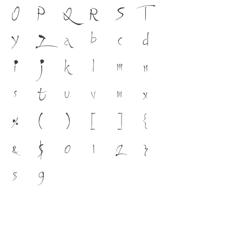
เชื่อมตัวตนของชนชาติ จากอดีตสู่
O
P
Q
R
S
T
ือ เครื่องมือสำคัญที่ทำให้ภาษาดำรง
Y
Z
a
b
c
d
์ที่พัฒนาทันกระแสการเปลี่ยนแปลง
i
j
k
l
m
n
องสะพานที่เชื่อมตัวตนของชาติ จาก
s
t
u
v
w
x
%
(
)
[
]
{
&
$
0
1
2
3
8
9