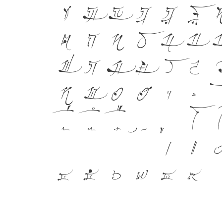
ซ
ฌ
ญ
ฎ
ฏ
ฐ
ต
ถ
ท
ธ
น
บ
ฟ
ภ
ม
ย
ร
ล
ห
ฬ
อ
ฮ
ฯ
ะ
โ
ใ
เ
แ
๔
๕
๖
๗
๘
๙