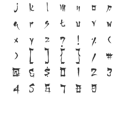
j
k
l
m
n
o
p
q
r
s
t
u
v
w
x
y
z
?
!
%
(
)
[
]
{
}
/
#
@
&
$
0
1
2
3
4
5
6
7
8
9