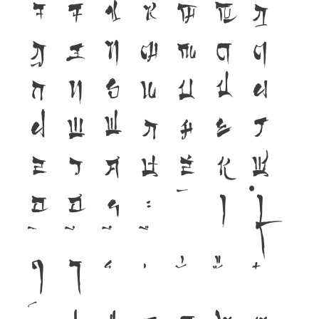
จ
ฉ
ช
ซ
ฌ
ญ
ฎ
ฏ
ฐ
ฑ
ฒ
ณ
ด
ต
ถ
ท
ธ
น
บ
ป
ผ
ฝ
พ
ฟ
ภ
ม
ย
ร
ล
ว
ศ
ษ
ส
ห
ฬ
อ
ฮ
ฯ
ะ
า
ำ
โ
ใ
ไ
เ
แ
๐
๑
๒
๓