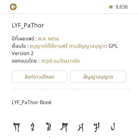
9
,
6
3
6
LYF_PaThor
ปีที่เผยแพร่ :
พ.ศ. ๒๕๖๔
เงื่อนไข :
อนุญาตให้ใช้งานฟรี ตามสัญญาอนุญาต
GPL
Version 2
ออกแบบโดย :
วรวุฒิ ธนวัฒนาวนิช
ลิงก์ดาวน์โหลด
สัญญาอนุญาต
LYF_PaThor Book
ก
ข
ฃ
ค
ฅ
ฆ
ง