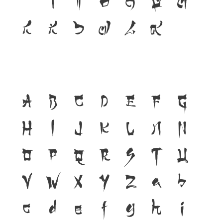
๔
๕
๖
๗
๘
๙
A
B
C
D
E
F
G
H
I
J
K
L
M
N
O
P
Q
R
S
T
U
V
W
X
Y
Z
a
b
c
d
e
f
g
h
i