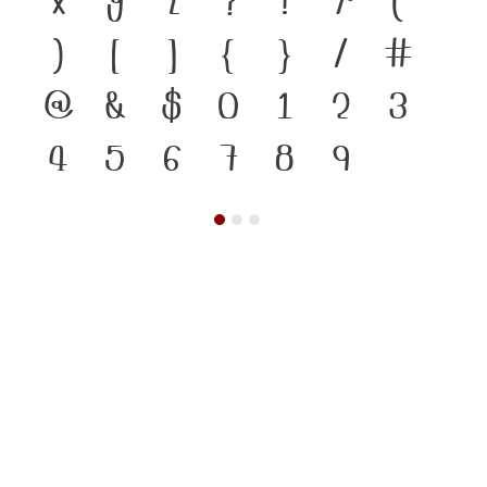
)
[
]
{
}
/
#
@
&
$
0
1
2
3
4
5
6
7
8
9