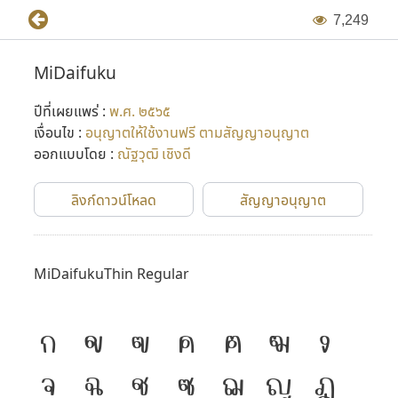
7
,
2
4
9
MiDaifuku
ปีที่เผยแพร่ :
พ.ศ. ๒๕๖๕
เงื่อนไข :
อนุญาตให้ใช้งานฟรี ตามสัญญาอนุญาต
ออกแบบโดย :
ณัฐวุฒิ เชิงดี
ลิงก์ดาวน์โหลด
สัญญาอนุญาต
MiDaifukuThin Regular
ก
ข
ฃ
ค
ฅ
ฆ
ง
จ
ฉ
ช
ซ
ฌ
ญ
ฎ