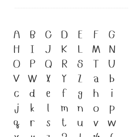
A
B
C
D
E
F
G
H
I
J
K
L
M
N
O
P
Q
R
S
T
U
V
W
X
Y
Z
a
b
c
d
e
f
g
h
i
j
k
l
m
n
o
p
q
r
s
t
u
v
w
x
y
z
?
!
%
(