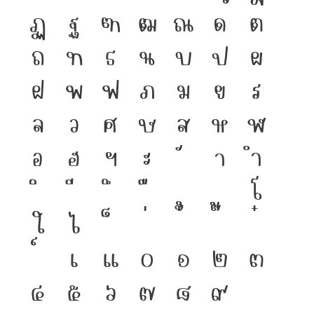
ฏ
ฐ
ฑ
ฒ
ณ
ด
ต
ถ
ท
ธ
น
บ
ป
ผ
ฝ
พ
ฟ
ภ
ม
ย
ร
ล
ว
ศ
ษ
ส
ห
ฬ
อ
ฮ
ฯ
ะ
า
ำ
โ
ใ
ไ
เ
แ
๐
๑
๒
๓
๔
๕
๖
๗
๘
๙