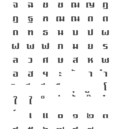
จ
ฉ
ช
ซ
ฌ
ญ
ฎ
ฏ
ฐ
ฑ
ฒ
ณ
ด
ต
ถ
ท
ธ
น
บ
ป
ผ
ฝ
พ
ฟ
ภ
ม
ย
ร
ล
ว
ศ
ษ
ส
ห
ฬ
อ
ฮ
ฯ
ะ
า
ำ
โ
ใ
ไ
เ
แ
๐
๑
๒
๓
๔
๕
๖
๗
๘
๙