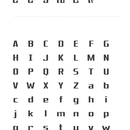
A
B
C
D
E
F
G
H
I
J
K
L
M
N
O
P
Q
R
S
T
U
V
W
X
Y
Z
a
b
c
d
e
f
g
h
i
j
k
l
m
n
o
p
q
r
s
t
u
v
w