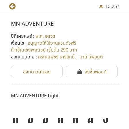
1
3
,
2
5
7
MN ADVENTURE
ปีที่เผยแพร่ :
พ.ศ. ๒๕๖๕
เงื่อนไข :
อนุญาตให้ใช้งานส่วนตัวฟรี
ถ้าใช้ในเชิงพาณิชย์ เริ่มต้น 290 บาท
ออกแบบโดย :
ศรัณยพัชร์ ธารีสิทธิ์ | มานี มีฟอนต์
ลิงก์ดาวน์โหลด
สั่งซื้อฟอนต์
MN ADVENTURE Light
ก
ข
ฃ
ค
ฅ
ฆ
ง