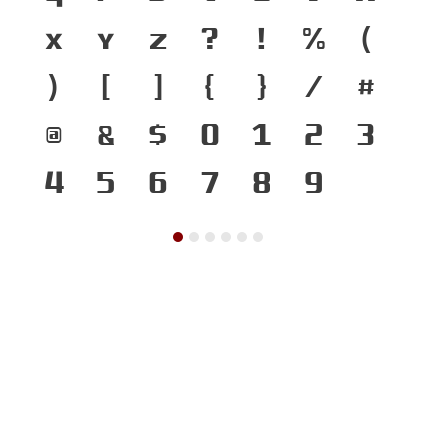
x
y
z
?
!
%
(
)
[
]
{
}
/
#
@
&
$
0
1
2
3
4
5
6
7
8
9