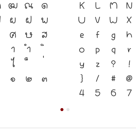
ฑ
ฒ
ณ
ด
เป็นชาติดำรงอ
K
L
M
N
ป
ผ
ฝ
พ
เชื่อมตัวตนขอ
U
V
W
X
ศ
ษ
ส
ปัจจุบัน ตัวพิม
e
f
g
h
า
ำ
ทำให้ภาษาดำรง
o
p
q
r
ไ
พัฒนาทันกระแ
y
z
?
!
๑
๒
๓
โครงสร้างแกร่ง
}
/
#
@
ของชาติ จากปั
4
5
6
7