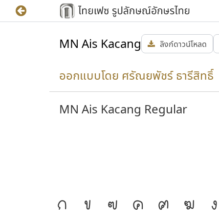
MN Ais Kacang
ลิงก์ดาวน์โหลด
ออกแบบโดย ศรัณยพัชร์ ธารีสิทธิ์ 
MN Ais Kacang Regular
้ความ
J
ก
ข
ฃ
ค
ฅ
ฆ
ง