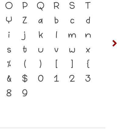
ยู่ได้ ภาษา คือ สะพาน
O
P
Q
R
S
T
ซ
ฌ
งชนชาติ จากอดีตสู่
Y
Z
a
b
c
d
ต
ถ
พ์ คือ เครื่องมือสำคัญที่
i
j
k
l
m
n
ฟ
ภ
อยู่ได้ แบบตัวพิมพ์ที่
s
t
u
v
w
x
ห
ฬ
สการเปลี่ยนแปลง คือ
%
(
)
[
]
{
ของสะพานที่เชื่อมตัวตน
&
$
0
1
2
3
จจุบันสู่อนาคต
8
9
๔
๕