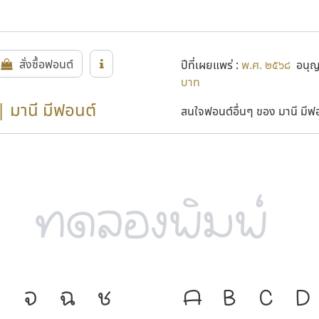
สั่งซื้อฟอนต์
ปีที่เผยแพร่ :
พ.ศ. ๒๕๖๘
อนุญา
บาท
| มานี มีฟอนต์
สนใจฟอนต์อื่นๆ ของ มานี มีฟอน
จ
ฉ
ช
ภาษา คือ เครื
A
B
C
D