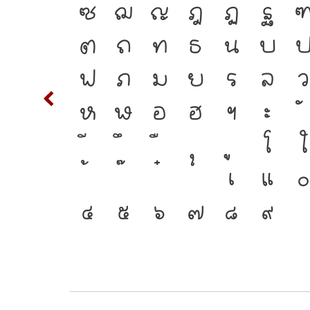
ะพาน
S
T
ซ
ฌ
ญ
ฎ
ฏ
ฐ
d
ต
ถ
ท
ธ
น
บ
คัญที่
m
n
ฟ
ภ
ม
ย
ร
ล
ว
์ที่
w
x
ห
ฬ
อ
ฮ
ฯ
ะ
คือ
{
โ
ใ
ตัวตน
2
3
เ
แ
๐
๔
๕
๖
๗
๘
๙