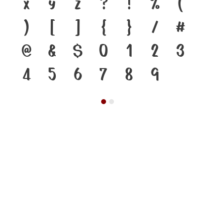
x
y
z
?
!
%
(
)
[
]
{
}
/
#
@
&
$
0
1
2
3
4
5
6
7
8
9