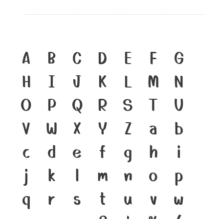
A
B
C
D
E
F
G
H
I
J
K
L
M
N
O
P
Q
R
S
T
U
V
W
X
Y
Z
a
b
c
d
e
f
g
h
i
j
k
l
m
n
o
p
q
r
s
t
u
v
w