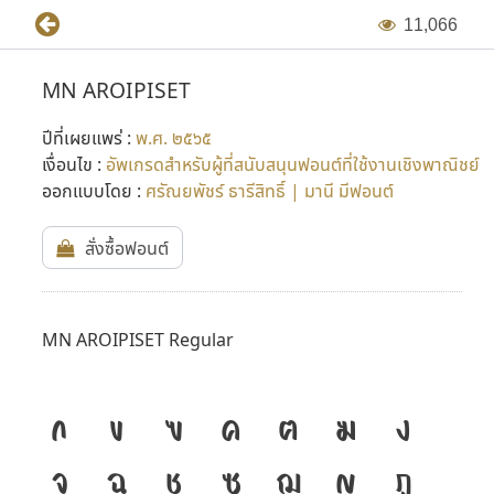
1
1
,
0
6
6
MN AROIPISET
ปีที่เผยแพร่ :
พ.ศ. ๒๕๖๕
เงื่อนไข :
อัพเกรดสำหรับผู้ที่สนับสนุนฟอนต์ที่ใช้งานเชิงพาณิชย์
ออกแบบโดย :
ศรัณยพัชร์ ธารีสิทธิ์ | มานี มีฟอนต์
สั่งซื้อฟอนต์
MN AROIPISET Regular
ก
ข
ฃ
ค
ฅ
ฆ
ง
จ
ฉ
ช
ซ
ฌ
ญ
ฎ