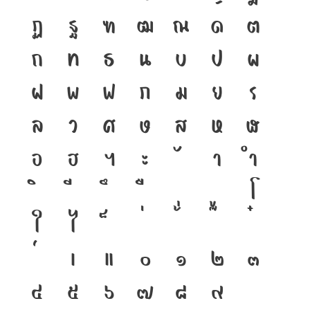
ฏ
ฐ
ฑ
ฒ
ณ
ด
ต
ถ
ท
ธ
น
บ
ป
ผ
ฝ
พ
ฟ
ภ
ม
ย
ร
ล
ว
ศ
ษ
ส
ห
ฬ
อ
ฮ
ฯ
ะ
า
ำ
โ
ใ
ไ
เ
แ
๐
๑
๒
๓
๔
๕
๖
๗
๘
๙