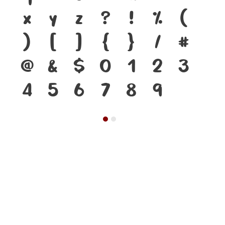
x
y
z
?
!
%
(
)
[
]
{
}
/
#
@
&
$
0
1
2
3
4
5
6
7
8
9