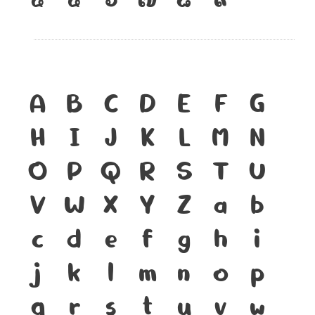
A
B
C
D
E
F
G
H
I
J
K
L
M
N
O
P
Q
R
S
T
U
V
W
X
Y
Z
a
b
c
d
e
f
g
h
i
j
k
l
m
n
o
p
q
r
s
t
u
v
w