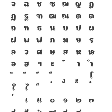
จ
ฉ
ช
ซ
ฌ
ญ
ฎ
ฏ
ฐ
ฑ
ฒ
ณ
ด
ต
ถ
ท
ธ
น
บ
ป
ผ
ฝ
พ
ฟ
ภ
ม
ย
ร
ล
ว
ศ
ษ
ส
ห
ฬ
อ
ฮ
ฯ
ะ
า
ำ
โ
ใ
ไ
เ
แ
๐
๑
๒
๓
๔
๕
๖
๗
๘
๙