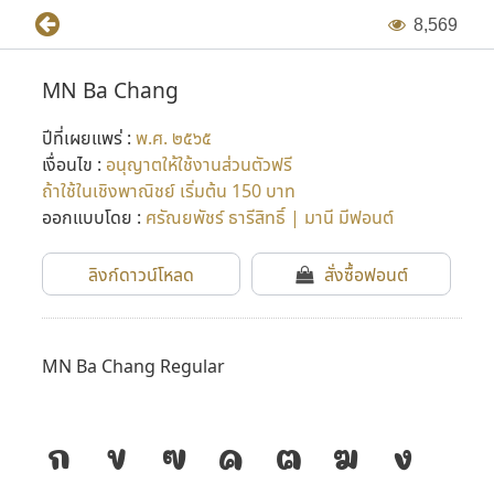
8
,
5
6
9
MN Ba Chang
ปีที่เผยแพร่ :
พ.ศ. ๒๕๖๕
เงื่อนไข :
อนุญาตให้ใช้งานส่วนตัวฟรี
ถ้าใช้ในเชิงพาณิชย์ เริ่มต้น 150 บาท
ออกแบบโดย :
ศรัณยพัชร์ ธารีสิทธิ์ | มานี มีฟอนต์
ลิงก์ดาวน์โหลด
สั่งซื้อฟอนต์
MN Ba Chang Regular
ก
ข
ฃ
ค
ฅ
ฆ
ง