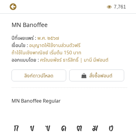
7
,
7
6
1
MN Banoffee
ปีที่เผยแพร่ :
พ.ศ. ๒๕๖๗
เงื่อนไข :
อนุญาตให้ใช้งานส่วนตัวฟรี
ถ้าใช้ในเชิงพาณิชย์ เริ่มต้น 150 บาท
ออกแบบโดย :
ศรัณยพัชร์ ธารีสิทธิ์ | มานี มีฟอนต์
ลิงก์ดาวน์โหลด
สั่งซื้อฟอนต์
MN Banoffee Regular
ก
ข
ฃ
ค
ฅ
ฆ
ง