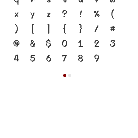
x
y
z
?
!
%
(
)
[
]
{
}
/
#
@
&
$
0
1
2
3
4
5
6
7
8
9