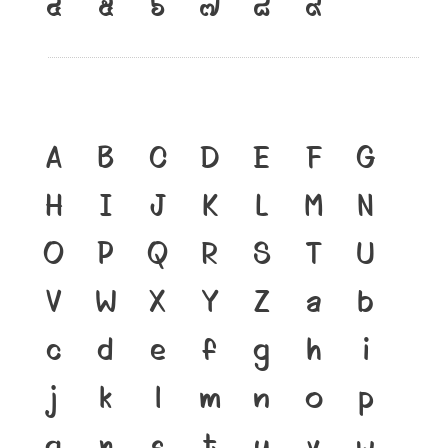
A
B
C
D
E
F
G
H
I
J
K
L
M
N
O
P
Q
R
S
T
U
V
W
X
Y
Z
a
b
c
d
e
f
g
h
i
j
k
l
m
n
o
p
q
r
s
t
u
v
w