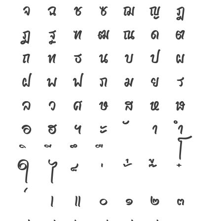
จ
ฉ
ช
ซ
ฌ
ญ
ฎ
ฏ
ฐ
ฑ
ฒ
ณ
ด
ต
ถ
ท
ธ
น
บ
ป
ผ
ฝ
พ
ฟ
ภ
ม
ย
ร
ล
ว
ศ
ษ
ส
ห
ฬ
อ
ฮ
ฯ
ะ
า
ำ
โ
ใ
ไ
เ
แ
๐
๑
๒
๓
๔
๕
๖
๗
๘
๙