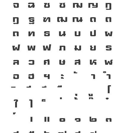
จ
ฉ
ช
ซ
ฌ
ญ
ฎ
ฏ
ฐ
ฑ
ฒ
ณ
ด
ต
ถ
ท
ธ
น
บ
ป
ผ
ฝ
พ
ฟ
ภ
ม
ย
ร
ล
ว
ศ
ษ
ส
ห
ฬ
อ
ฮ
ฯ
ะ
า
ำ
โ
ใ
ไ
เ
แ
๐
๑
๒
๓
๔
๕
๖
๗
๘
๙