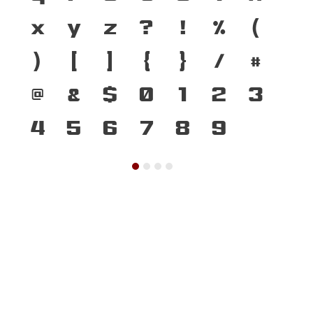
x
y
z
?
!
%
(
)
[
]
{
}
/
#
@
&
$
0
1
2
3
4
5
6
7
8
9