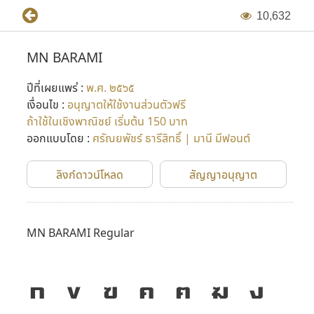
1
0
,
6
3
2
MN BARAMI
ปีที่เผยแพร่ :
พ.ศ. ๒๕๖๕
เงื่อนไข :
อนุญาตให้ใช้งานส่วนตัวฟรี
ถ้าใช้ในเชิงพาณิชย์ เริ่มต้น 150 บาท
ออกแบบโดย :
ศรัณยพัชร์ ธารีสิทธิ์ | มานี มีฟอนต์
ลิงก์ดาวน์โหลด
สัญญาอนุญาต
MN BARAMI Regular
ก
ข
ฃ
ค
ฅ
ฆ
ง