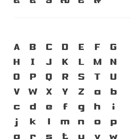
A
B
C
D
E
F
G
H
I
J
K
L
M
N
O
P
Q
R
S
T
U
V
W
X
Y
Z
a
b
c
d
e
f
g
h
i
j
k
l
m
n
o
p
q
r
s
t
u
v
w