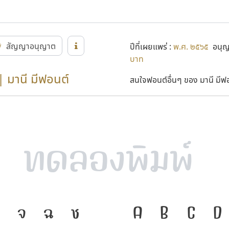
สัญญาอนุญาต
ปีที่เผยแพร่ :
พ.ศ. ๒๕๖๕
อนุญา
บาท
| มานี มีฟอนต์
สนใจฟอนต์อื่นๆ ของ มานี มีฟอน
จ
ฉ
ช
ภาษา คือ เครื่อ
A
B
C
D