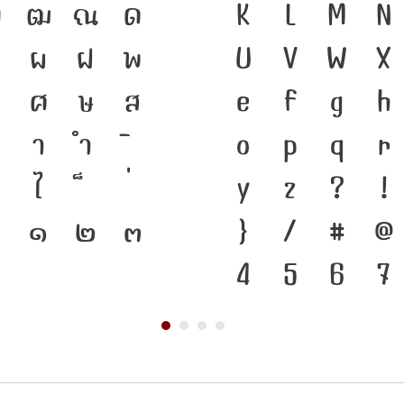
ฑ
ฒ
ณ
ด
ชาติดำรงอยู่ได้
K
L
M
N
ผ
ฝ
พ
ของชนชาติ จากอด
U
V
W
X
ศ
ษ
ส
เครื่องมือสำคัญ
e
f
g
h
า
ำ
ตัวพิมพ์ที่พัฒ
o
p
q
r
ไ
คือ โครงสร้างแก
y
z
?
!
๐
๑
๒
๓
ของชาติ จากปัจ
}
/
#
@
4
5
6
7