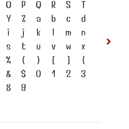
 ภาษา คือ สะพานเชื่อมตัวตน
O
P
Q
R
S
T
ซ
ฌ
ีตสู่ปัจจุบัน ตัวพิมพ์ คือ
Y
Z
a
b
c
d
ต
ถ
ที่ทำให้ภาษาดำรงอยู่ได้ แบบ
i
j
k
l
m
n
ฟ
ภ
นาทันกระแสการเปลี่ยนแปลง
s
t
u
v
w
x
ห
ฬ
ร่งของสะพานที่เชื่อมตัวตน
%
(
)
[
]
{
จุบันสู่อนาคต
&
$
0
1
2
3
8
9
๔
๕