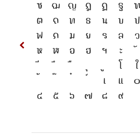
อมตัว
S
T
ซ
ฌ
ญ
ฎ
ฏ
ฐ
วพิมพ์
d
ต
ถ
ท
ธ
น
บ
ป
งอยู่ได้
m
n
ฟ
ภ
ม
ย
ร
ล
ว
w
x
ห
ฬ
อ
ฮ
ฯ
ะ
องสะพาน
{
โ
ใ
ู่อนาคต
2
3
เ
แ
๔
๕
๖
๗
๘
๙