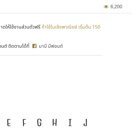
6
,
2
0
0
ตให้ใช้งานส่วนตัวฟรี
ถ้าใช้ในเชิงพาณิชย์ เริ่มต้น 150
ต์ ติดตามได้ที่
มานี มีฟอนต์
MN CAR
งมือสำคัญที่ทำให้ความเป็น
E
F
G
H
I
J
ก
ข