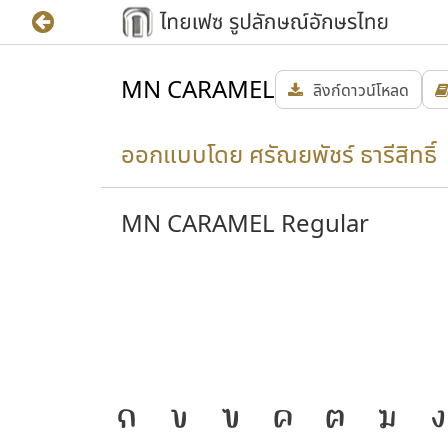
MN CARAMEL
ลิงก์ดาวน์โหลด
ออกแบบโดย ศรัณยพัชร์ ธารีสิทธิ์ 
MN CARAMEL Regular
วามเป็น
J
ก
ข
ฃ
ค
ฅ
ฆ
ง