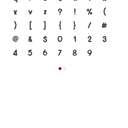
x
y
z
?
!
%
(
)
[
]
{
}
/
#
@
&
$
0
1
2
3
4
5
6
7
8
9