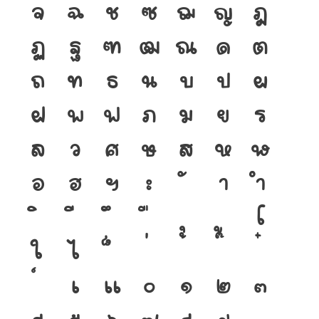
จ
ฉ
ช
ซ
ฌ
ญ
ฎ
ฏ
ฐ
ฑ
ฒ
ณ
ด
ต
ถ
ท
ธ
น
บ
ป
ผ
ฝ
พ
ฟ
ภ
ม
ย
ร
ล
ว
ศ
ษ
ส
ห
ฬ
อ
ฮ
ฯ
ะ
า
ำ
โ
ใ
ไ
เ
แ
๐
๑
๒
๓
๔
๕
๖
๗
๘
๙