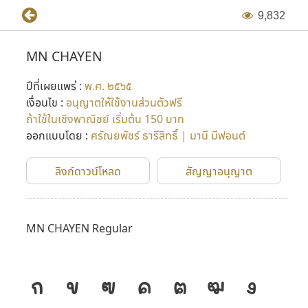
9
,
8
3
2
MN CHAYEN
ปีที่เผยแพร่ :
พ.ศ. ๒๕๖๕
เงื่อนไข :
อนุญาตให้ใช้งานส่วนตัวฟรี
ถ้าใช้ในเชิงพาณิชย์ เริ่มต้น 150 บาท
ออกแบบโดย :
ศรัณยพัชร์ ธารีสิทธิ์ | มานี มีฟอนต์
ลิงก์ดาวน์โหลด
สัญญาอนุญาต
MN CHAYEN Regular
ก
ข
ฃ
ค
ฅ
ฆ
ง