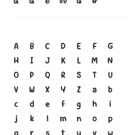
A
B
C
D
E
F
G
H
I
J
K
L
M
N
O
P
Q
R
S
T
U
V
W
X
Y
Z
a
b
c
d
e
f
g
h
i
j
k
l
m
n
o
p
q
r
s
t
u
v
w