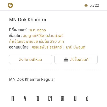
5
,
7
2
2
MN Dok Khamfoi
ปีที่เผยแพร่ :
พ.ศ. ๒๕๖๘
เงื่อนไข :
อนุญาตให้ใช้งานส่วนตัวฟรี
ถ้าใช้ในเชิงพาณิชย์ เริ่มต้น 290 บาท
ออกแบบโดย :
ศรัณยพัชร์ ธารีสิทธิ์ | มานี มีฟอนต์
ลิงก์ดาวน์โหลด
สั่งซื้อฟอนต์
MN Dok Khamfoi Regular
ก
ข
ฃ
ค
ฅ
ฆ
ง