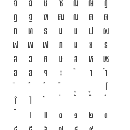
จ
ฉ
ช
ซ
ฌ
ญ
ฎ
ฏ
ฐ
ฑ
ฒ
ณ
ด
ต
ถ
ท
ธ
น
บ
ป
ผ
ฝ
พ
ฟ
ภ
ม
ย
ร
ล
ว
ศ
ษ
ส
ห
ฬ
อ
ฮ
ฯ
ะ
า
ำ
โ
ใ
ไ
เ
แ
๐
๑
๒
๓
๔
๕
๖
๗
๘
๙