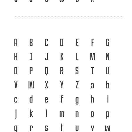
A
B
C
D
E
F
G
H
I
J
K
L
M
N
O
P
Q
R
S
T
U
V
W
X
Y
Z
a
b
c
d
e
f
g
h
i
j
k
l
m
n
o
p
q
r
s
t
u
v
w