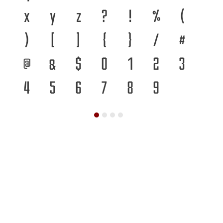
x
y
z
?
!
%
(
)
[
]
{
}
/
#
@
&
$
0
1
2
3
4
5
6
7
8
9