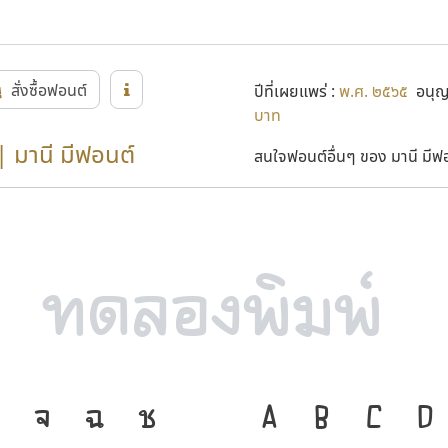
สั่งซื้อฟอนต์
ปีที่เผยแพร่ :
พ.ศ. ๒๕๖๕
อนุญา
บาท
| มานี มีฟอนต์
สนใจฟอนต์อื่นๆ ของ มานี มีฟอน
จ
ฉ
ช
ภาษา คือ เครื่
A
B
C
D