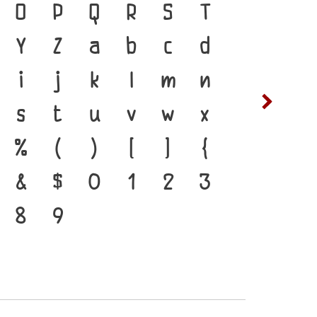
 ภาษา คือ สะพานเชื่อมตัว
O
P
Q
R
S
T
ซ
ฌ
กอดีตสู่ปัจจุบัน ตัวพิมพ์
Y
Z
a
b
c
d
ต
ถ
ำคัญที่ทำให้ภาษาดำรงอยู่ได้
i
j
k
l
m
n
ฟ
ภ
่พัฒนาทันกระแสการ
s
t
u
v
w
x
ห
ฬ
อ โครงสร้างแกร่งของ
%
(
)
[
]
{
ัวตนของชาติ จากปัจจุบันสู่
&
$
0
1
2
3
8
9
๔
๕