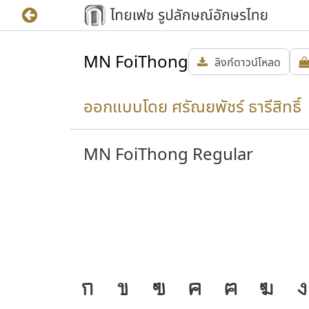
MN FoiThong
ลิงก์ดาวน์โหลด
ออกแบบโดย ศรัณยพัชร์ ธารีสิทธิ์ 
MN FoiThong Regular
วามเป็น
J
ก
ข
ฃ
ค
ฅ
ฆ
ง