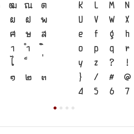
ฑ
ฒ
ณ
ด
ชาติดำรงอยู่ได้
K
L
M
N
ป
ผ
ฝ
พ
ตนของชนชาติ จา
U
V
W
X
ศ
ษ
ส
คือ เครื่องมือส
e
f
g
h
า
ำ
แบบตัวพิมพ์ที
o
p
q
r
ไ
เปลี่ยนแปลง คื
y
z
?
!
๑
๒
๓
สะพานที่เชื่อมต
}
/
#
@
อนาคต
4
5
6
7