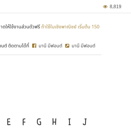
8
,
8
1
9
ตให้ใช้งานส่วนตัวฟรี
ถ้าใช้ในเชิงพาณิชย์ เริ่มต้น 150
ต์ ติดตามได้ที่
มานี มีฟอนต์
มานี มีฟอนต์
MN Foi
องมือสำคัญที่ทำให้ความเป็น
E
F
G
H
I
J
ก
ข