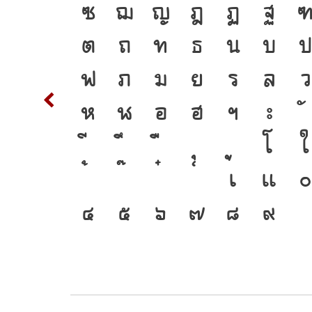
่อมตัว
T
ซ
ฌ
ญ
ฎ
ฏ
ฐ
ัวพิมพ์
d
ต
ถ
ท
ธ
น
บ
งอยู่ได้
m
n
ฟ
ภ
ม
ย
ร
ล
ว
w
x
ห
ฬ
อ
ฮ
ฯ
ะ
อง
{
โ
ใ
ุบันสู่
2
3
เ
แ
๐
๔
๕
๖
๗
๘
๙