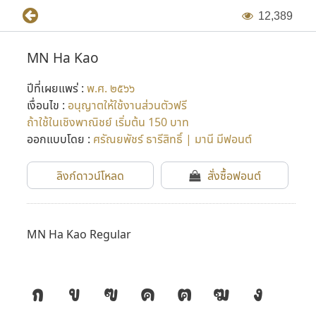
1
2
,
3
8
9
MN Ha Kao
ปีที่เผยแพร่ :
พ.ศ. ๒๕๖๖
เงื่อนไข :
อนุญาตให้ใช้งานส่วนตัวฟรี
ถ้าใช้ในเชิงพาณิชย์ เริ่มต้น 150 บาท
ออกแบบโดย :
ศรัณยพัชร์ ธารีสิทธิ์ | มานี มีฟอนต์
ลิงก์ดาวน์โหลด
สั่งซื้อฟอนต์
MN Ha Kao Regular
ก
ข
ฃ
ค
ฅ
ฆ
ง