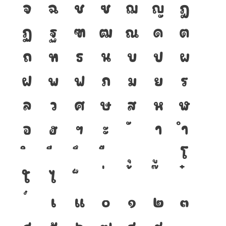
จ
ฉ
ช
ซ
ฌ
ญ
ฎ
ฏ
ฐ
ฑ
ฒ
ณ
ด
ต
ถ
ท
ธ
น
บ
ป
ผ
ฝ
พ
ฟ
ภ
ม
ย
ร
ล
ว
ศ
ษ
ส
ห
ฬ
อ
ฮ
ฯ
ะ
า
ำ
โ
ใ
ไ
เ
แ
๐
๑
๒
๓
๔
๕
๖
๗
๘
๙