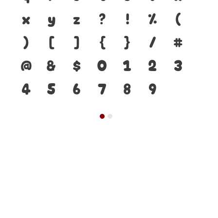
x
y
z
?
!
%
(
)
[
]
{
}
/
#
@
&
$
0
1
2
3
4
5
6
7
8
9