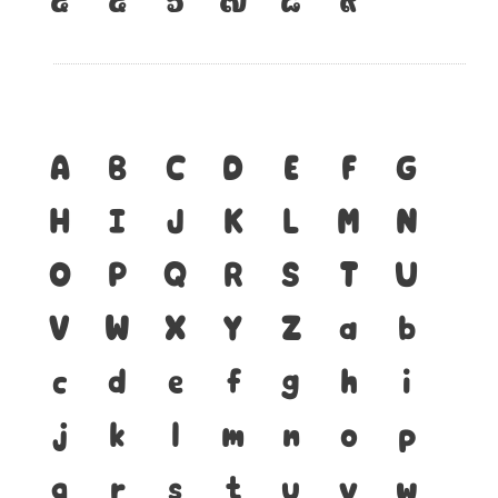
A
B
C
D
E
F
G
H
I
J
K
L
M
N
O
P
Q
R
S
T
U
V
W
X
Y
Z
a
b
c
d
e
f
g
h
i
j
k
l
m
n
o
p
q
r
s
t
u
v
w