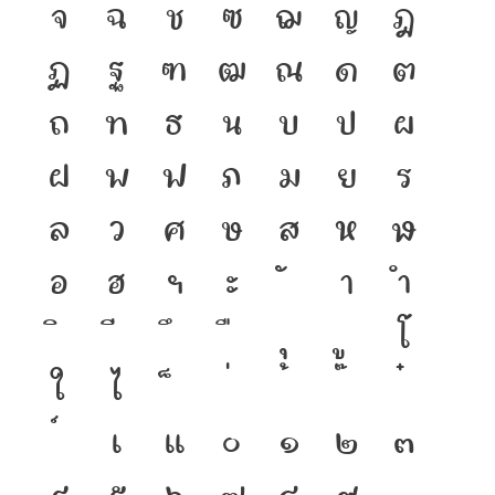
จ
ฉ
ช
ซ
ฌ
ญ
ฎ
ฏ
ฐ
ฑ
ฒ
ณ
ด
ต
ถ
ท
ธ
น
บ
ป
ผ
ฝ
พ
ฟ
ภ
ม
ย
ร
ล
ว
ศ
ษ
ส
ห
ฬ
อ
ฮ
ฯ
ะ
า
ำ
โ
ใ
ไ
เ
แ
๐
๑
๒
๓
๔
๕
๖
๗
๘
๙