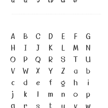
A
B
C
D
E
F
G
H
I
J
K
L
M
N
O
P
Q
R
S
T
U
V
W
X
Y
Z
a
b
c
d
e
f
g
h
i
j
k
l
m
n
o
p
q
r
s
t
u
v
w