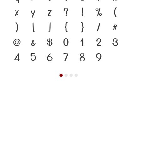
x
y
z
?
!
%
(
)
[
]
{
}
/
#
@
&
$
0
1
2
3
4
5
6
7
8
9