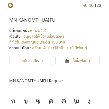
1
0
,
1
2
6
MN KANOMTHUAIFU
ปีที่เผยแพร่ :
พ.ศ. ๒๕๖๕
เงื่อนไข :
อนุญาตให้ใช้งานส่วนตัวฟรี
ถ้าใช้ในเชิงพาณิชย์ เริ่มต้น 150 บาท
ออกแบบโดย :
ศรัณยพัชร์ ธารีสิทธิ์ | มานี มีฟอนต์
ลิงก์ดาวน์โหลด
สั่งซื้อฟอนต์
MN KANOMTHUAIFU Regular
ก
ข
ฃ
ค
ฅ
ฆ
ง