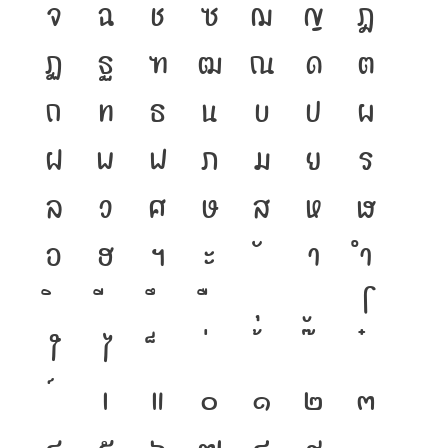
จ
ฉ
ช
ซ
ฌ
ญ
ฎ
ฏ
ฐ
ฑ
ฒ
ณ
ด
ต
ถ
ท
ธ
น
บ
ป
ผ
ฝ
พ
ฟ
ภ
ม
ย
ร
ล
ว
ศ
ษ
ส
ห
ฬ
อ
ฮ
ฯ
ะ
า
ำ
โ
ใ
ไ
เ
แ
๐
๑
๒
๓
๔
๕
๖
๗
๘
๙