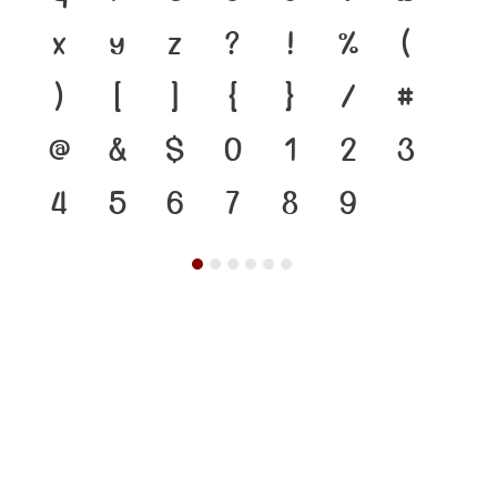
x
y
z
?
!
%
(
)
[
]
{
}
/
#
@
&
$
0
1
2
3
4
5
6
7
8
9