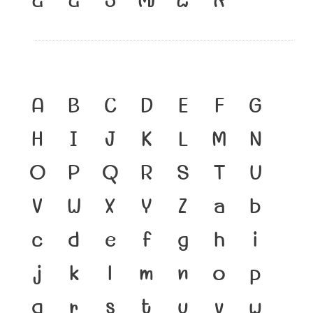
A
B
C
D
E
F
G
H
I
J
K
L
M
N
O
P
Q
R
S
T
U
V
W
X
Y
Z
a
b
c
d
e
f
g
h
i
j
k
l
m
n
o
p
q
r
s
t
u
v
w