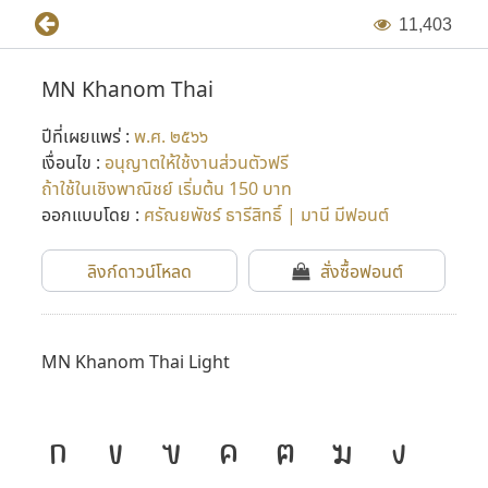
1
1
,
4
0
3
MN Khanom Thai
ปีที่เผยแพร่ :
พ.ศ. ๒๕๖๖
เงื่อนไข :
อนุญาตให้ใช้งานส่วนตัวฟรี
ถ้าใช้ในเชิงพาณิชย์ เริ่มต้น 150 บาท
ออกแบบโดย :
ศรัณยพัชร์ ธารีสิทธิ์ | มานี มีฟอนต์
ลิงก์ดาวน์โหลด
สั่งซื้อฟอนต์
MN Khanom Thai Light
ก
ข
ฃ
ค
ฅ
ฆ
ง