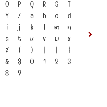
นเชื่อมตัวตนของชนชาติ จากอดีต
O
P
Q
R
S
T
ซ
ฌ
 คือ เครื่องมือสำคัญที่ทำให้ภาษา
Y
Z
a
b
c
d
ต
ถ
วพิมพ์ที่พัฒนาทันกระแสการ
i
j
k
l
m
n
ฟ
ภ
รงสร้างแกร่งของสะพานที่เชื่อม
s
t
u
v
w
x
ห
ฬ
ัจจุบันสู่อนาคต
%
(
)
[
]
{
&
$
0
1
2
3
8
9
๔
๕