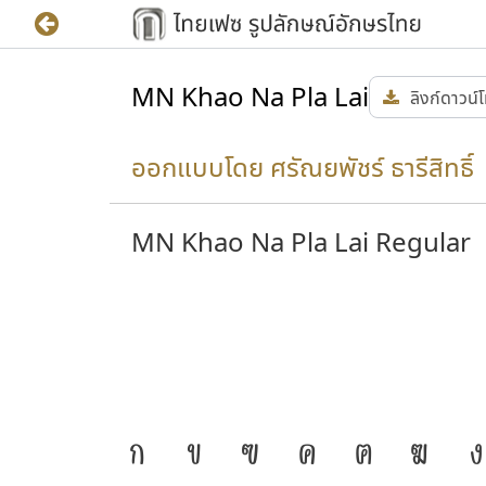
MN Khao Na Pla Lai
ลิงก์ดาวน์
ออกแบบโดย ศรัณยพัชร์ ธารีสิทธิ์ 
MN Khao Na Pla Lai Regular
ิดำรงอยู่
J
ก
ข
ฃ
ค
ฅ
ฆ
ง