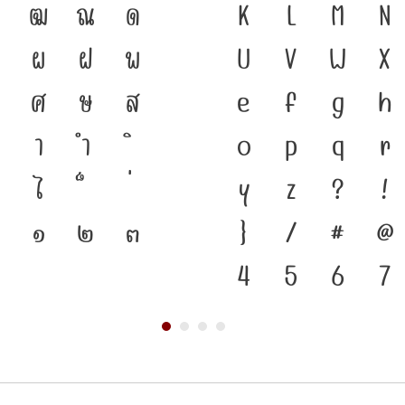
ฑ
ฒ
ณ
ด
ได้ ภาษา คือ สะพา
K
L
M
N
ผ
ฝ
พ
สู่ปัจจุบัน ตัวพิมพ์
U
V
W
X
ศ
ษ
ส
ดำรงอยู่ได้ แบบตั
e
f
g
h
า
ำ
เปลี่ยนแปลง คือ โค
o
p
q
r
ไ
ตัวตนของชาติ จากป
y
z
?
!
๑
๒
๓
}
/
#
@
4
5
6
7