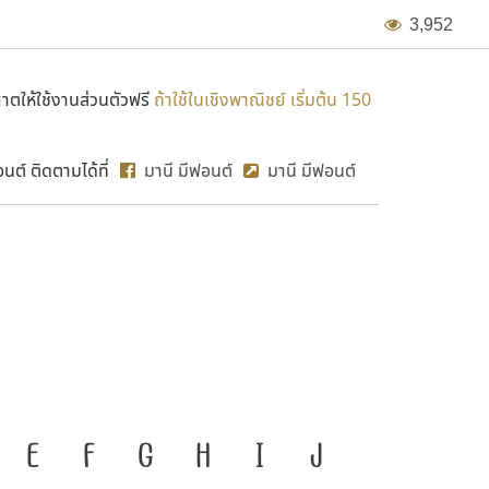
3
,
9
5
2
ตให้ใช้งานส่วนตัวฟรี
ถ้าใช้ในเชิงพาณิชย์ เริ่มต้น 150
ต์ ติดตามได้ที่
มานี มีฟอนต์
มานี มีฟอนต์
MN Khao
สำคัญที่ทำให้ความเป็นชาติดำรงอยู่
E
F
G
H
I
J
ก
ข