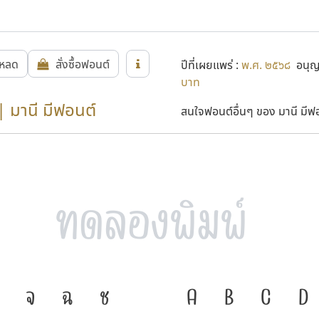
โหลด
สั่งซื้อฟอนต์
ปีที่เผยแพร่ :
พ.ศ. ๒๕๖๘
อนุญา
บาท
| มานี มีฟอนต์
สนใจฟอนต์อื่นๆ ของ มานี มีฟอน
จ
ฉ
ช
ภาษา คือ เครื่องมือ
A
B
C
D