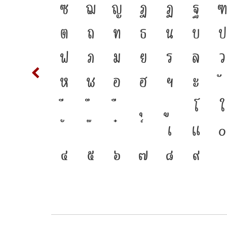
จากอดีต
T
ซ
ฌ
ญ
ฎ
ฏ
ฐ
ห้ภาษา
d
ต
ถ
ท
ธ
น
บ
ป
าร
m
n
ฟ
ภ
ม
ย
ร
ล
ว
เชื่อม
w
x
ห
ฬ
อ
ฮ
ฯ
ะ
{
โ
ใ
3
เ
แ
๐
๔
๕
๖
๗
๘
๙