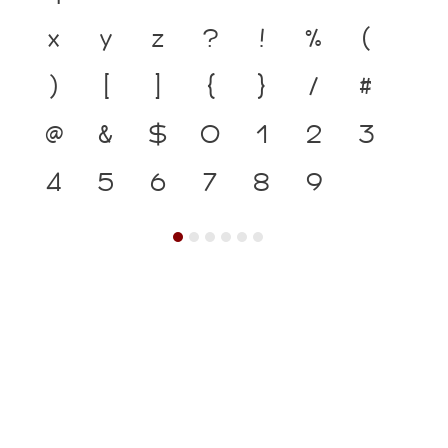
x
y
z
?
!
%
(
)
[
]
{
}
/
#
@
&
$
0
1
2
3
4
5
6
7
8
9