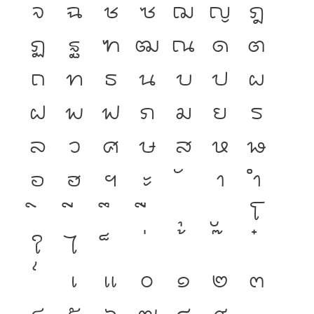
จ
ฉ
ช
ซ
ฌ
ญ
ฎ
ฏ
ฐ
ฑ
ฒ
ณ
ด
ต
ถ
ท
ธ
น
บ
ป
ผ
ฝ
พ
ฟ
ภ
ม
ย
ร
ล
ว
ศ
ษ
ส
ห
ฬ
อ
ฮ
ฯ
ะ
า
ำ
โ
ใ
ไ
เ
แ
๐
๑
๒
๓
๔
๕
๖
๗
๘
๙