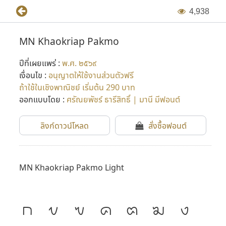
4
,
9
3
8
MN Khaokriap Pakmo
ปีที่เผยแพร่ :
พ.ศ. ๒๕๖๙
เงื่อนไข :
อนุญาตให้ใช้งานส่วนตัวฟรี
ถ้าใช้ในเชิงพาณิชย์ เริ่มต้น 290 บาท
ออกแบบโดย :
ศรัณยพัชร์ ธารีสิทธิ์ | มานี มีฟอนต์
ลิงก์ดาวน์โหลด
สั่งซื้อฟอนต์
MN Khaokriap Pakmo Light
ก
ข
ฃ
ค
ฅ
ฆ
ง