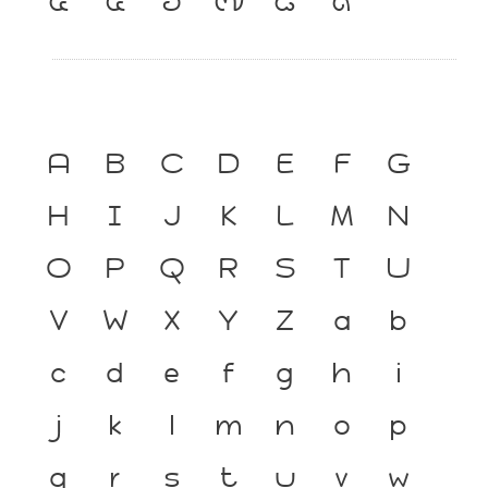
A
B
C
D
E
F
G
H
I
J
K
L
M
N
O
P
Q
R
S
T
U
V
W
X
Y
Z
a
b
c
d
e
f
g
h
i
j
k
l
m
n
o
p
q
r
s
t
u
v
w