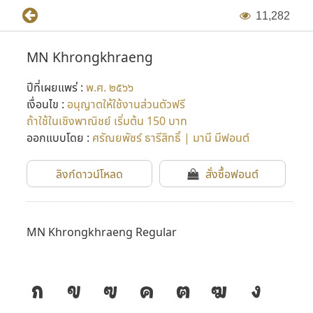
1
1
,
2
8
2
MN Khrongkhraeng
ปีที่เผยแพร่ :
พ.ศ. ๒๕๖๖
เงื่อนไข :
อนุญาตให้ใช้งานส่วนตัวฟรี
ถ้าใช้ในเชิงพาณิชย์ เริ่มต้น 150 บาท
ออกแบบโดย :
ศรัณยพัชร์ ธารีสิทธิ์ | มานี มีฟอนต์
ลิงก์ดาวน์โหลด
สั่งซื้อฟอนต์
MN Khrongkhraeng Regular
ก
ข
ฃ
ค
ฅ
ฆ
ง