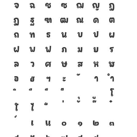
จ
ฉ
ช
ซ
ฌ
ญ
ฎ
ฏ
ฐ
ฑ
ฒ
ณ
ด
ต
ถ
ท
ธ
น
บ
ป
ผ
ฝ
พ
ฟ
ภ
ม
ย
ร
ล
ว
ศ
ษ
ส
ห
ฬ
อ
ฮ
ฯ
ะ
า
ำ
โ
ใ
ไ
เ
แ
๐
๑
๒
๓
๔
๕
๖
๗
๘
๙