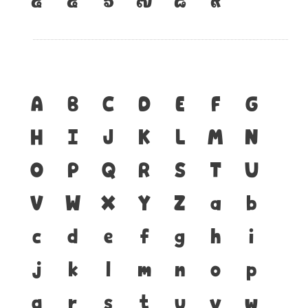
A
B
C
D
E
F
G
H
I
J
K
L
M
N
O
P
Q
R
S
T
U
V
W
X
Y
Z
a
b
c
d
e
f
g
h
i
j
k
l
m
n
o
p
q
r
s
t
u
v
w