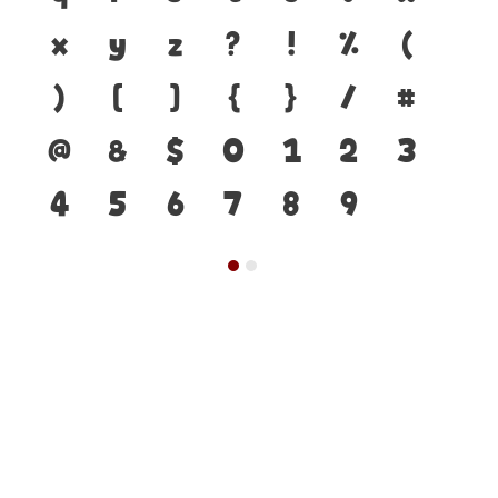
x
y
z
?
!
%
(
)
[
]
{
}
/
#
@
&
$
0
1
2
3
4
5
6
7
8
9