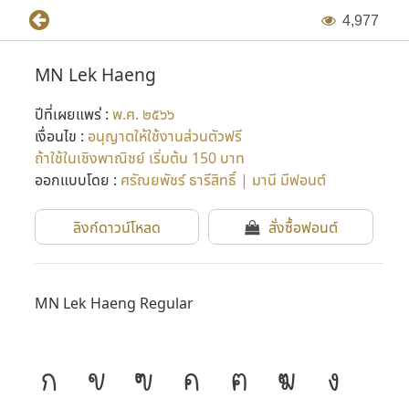
4
,
9
7
7
MN Lek Haeng
ปีที่เผยแพร่ :
พ.ศ. ๒๕๖๖
เงื่อนไข :
อนุญาตให้ใช้งานส่วนตัวฟรี
ถ้าใช้ในเชิงพาณิชย์ เริ่มต้น 150 บาท
ออกแบบโดย :
ศรัณยพัชร์ ธารีสิทธิ์ | มานี มีฟอนต์
ลิงก์ดาวน์โหลด
สั่งซื้อฟอนต์
MN Lek Haeng Regular
ก
ข
ฃ
ค
ฅ
ฆ
ง