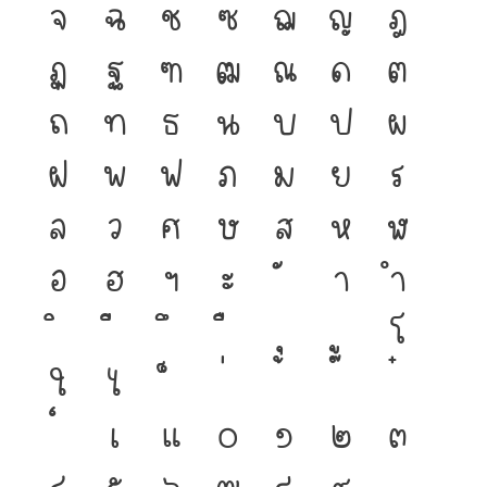
จ
ฉ
ช
ซ
ฌ
ญ
ฎ
ฏ
ฐ
ฑ
ฒ
ณ
ด
ต
ถ
ท
ธ
น
บ
ป
ผ
ฝ
พ
ฟ
ภ
ม
ย
ร
ล
ว
ศ
ษ
ส
ห
ฬ
อ
ฮ
ฯ
ะ
า
ำ
โ
ใ
ไ
เ
แ
๐
๑
๒
๓
๔
๕
๖
๗
๘
๙