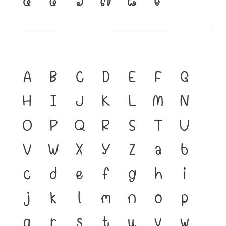
A
B
C
D
E
F
G
H
I
J
K
L
M
N
O
P
Q
R
S
T
U
V
W
X
Y
Z
a
b
c
d
e
f
g
h
i
j
k
l
m
n
o
p
q
r
s
t
u
v
w