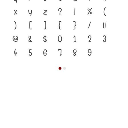
x
y
z
?
!
%
(
)
[
]
{
}
/
#
@
&
$
0
1
2
3
4
5
6
7
8
9