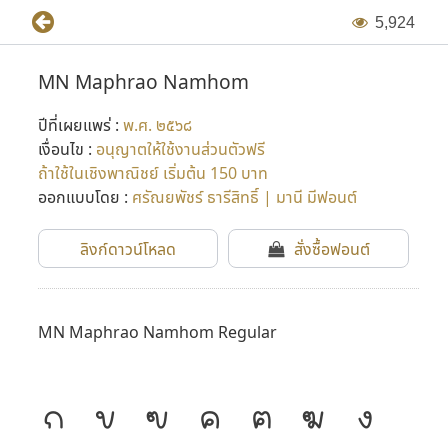
5
,
9
2
4
MN Maphrao Namhom
ปีที่เผยแพร่ :
พ.ศ. ๒๕๖๘
เงื่อนไข :
อนุญาตให้ใช้งานส่วนตัวฟรี
ถ้าใช้ในเชิงพาณิชย์ เริ่มต้น 150 บาท
ออกแบบโดย :
ศรัณยพัชร์ ธารีสิทธิ์ | มานี มีฟอนต์
ลิงก์ดาวน์โหลด
สั่งซื้อฟอนต์
MN Maphrao Namhom Regular
ก
ข
ฃ
ค
ฅ
ฆ
ง