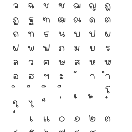
จ
ฉ
ช
ซ
ฌ
ญ
ฎ
ฏ
ฐ
ฑ
ฒ
ณ
ด
ต
ถ
ท
ธ
น
บ
ป
ผ
ฝ
พ
ฟ
ภ
ม
ย
ร
ล
ว
ศ
ษ
ส
ห
ฬ
อ
ฮ
ฯ
ะ
า
ำ
โ
ใ
ไ
เ
แ
๐
๑
๒
๓
๔
๕
๖
๗
๘
๙