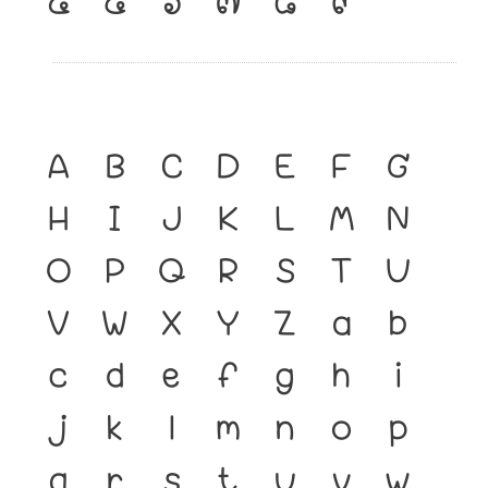
A
B
C
D
E
F
G
H
I
J
K
L
M
N
O
P
Q
R
S
T
U
V
W
X
Y
Z
a
b
c
d
e
f
g
h
i
j
k
l
m
n
o
p
q
r
s
t
u
v
w