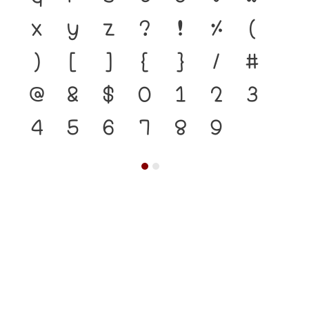
x
y
z
?
!
%
(
)
[
]
{
}
/
#
@
&
$
0
1
2
3
4
5
6
7
8
9