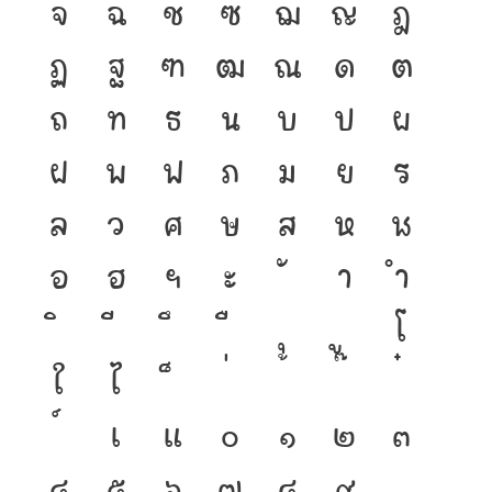
จ
ฉ
ช
ซ
ฌ
ญ
ฎ
ฏ
ฐ
ฑ
ฒ
ณ
ด
ต
ถ
ท
ธ
น
บ
ป
ผ
ฝ
พ
ฟ
ภ
ม
ย
ร
ล
ว
ศ
ษ
ส
ห
ฬ
อ
ฮ
ฯ
ะ
า
ำ
โ
ใ
ไ
เ
แ
๐
๑
๒
๓
๔
๕
๖
๗
๘
๙