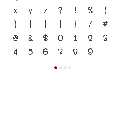
x
y
z
?
!
%
(
)
[
]
{
}
/
#
@
&
$
0
1
2
3
4
5
6
7
8
9