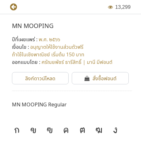
1
3
,
2
9
9
MN MOOPING
ปีที่เผยแพร่ :
พ.ศ. ๒๕๖๖
เงื่อนไข :
อนุญาตให้ใช้งานส่วนตัวฟรี
ถ้าใช้ในเชิงพาณิชย์ เริ่มต้น 150 บาท
ออกแบบโดย :
ศรัณยพัชร์ ธารีสิทธิ์ | มานี มีฟอนต์
ลิงก์ดาวน์โหลด
สั่งซื้อฟอนต์
MN MOOPING Regular
ก
ข
ฃ
ค
ฅ
ฆ
ง