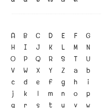
A
B
C
D
E
F
G
H
I
J
K
L
M
N
O
P
Q
R
S
T
U
V
W
X
Y
Z
a
b
c
d
e
f
g
h
i
j
k
l
m
n
o
p
q
r
s
t
u
v
w