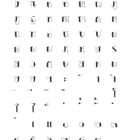
จ
ฉ
ช
ซ
ฌ
ญ
ฎ
ฏ
ฐ
ฑ
ฒ
ณ
ด
ต
ถ
ท
ธ
น
บ
ป
ผ
ฝ
พ
ฟ
ภ
ม
ย
ร
ล
ว
ศ
ษ
ส
ห
ฬ
อ
ฮ
ฯ
ะ
า
ำ
โ
ใ
ไ
เ
แ
๐
๑
๒
๓
๔
๕
๖
๗
๘
๙