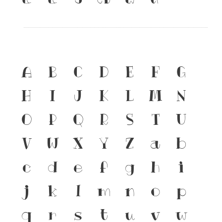
A
B
C
D
E
F
G
H
I
J
K
L
M
N
O
P
Q
R
S
T
U
V
W
X
Y
Z
a
b
c
d
e
f
g
h
i
j
k
l
m
n
o
p
q
r
s
t
u
v
w