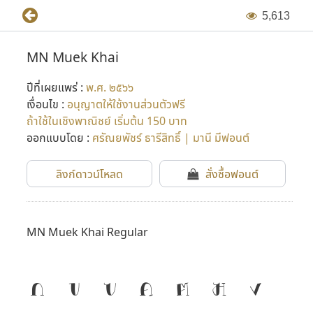
5
,
6
1
3
MN Muek Khai
ปีที่เผยแพร่ :
พ.ศ. ๒๕๖๖
เงื่อนไข :
อนุญาตให้ใช้งานส่วนตัวฟรี
ถ้าใช้ในเชิงพาณิชย์ เริ่มต้น 150 บาท
ออกแบบโดย :
ศรัณยพัชร์ ธารีสิทธิ์ | มานี มีฟอนต์
ลิงก์ดาวน์โหลด
สั่งซื้อฟอนต์
MN Muek Khai Regular
ก
ข
ฃ
ค
ฅ
ฆ
ง