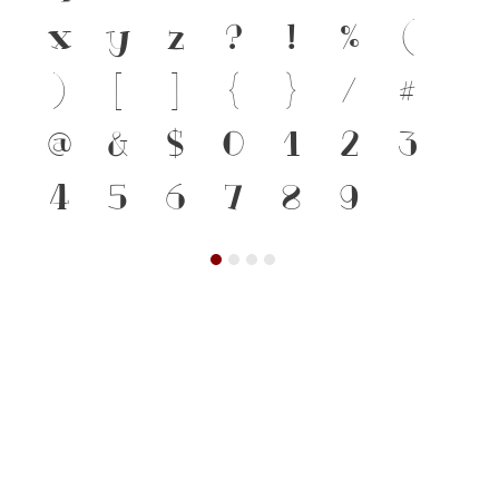
x
y
z
?
!
%
(
)
[
]
{
}
/
#
@
&
$
0
1
2
3
4
5
6
7
8
9