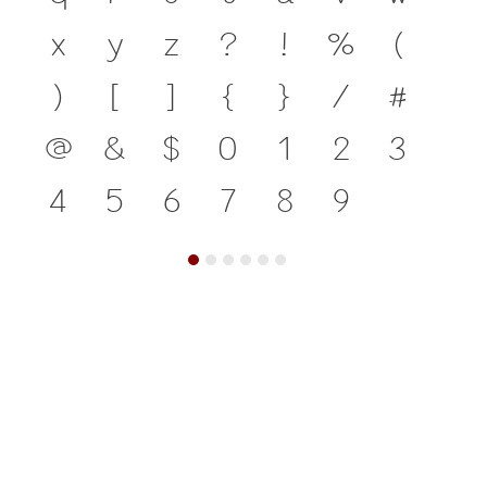
x
y
z
?
!
%
(
)
[
]
{
}
/
#
@
&
$
0
1
2
3
4
5
6
7
8
9