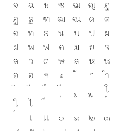
จ
ฉ
ช
ซ
ฌ
ญ
ฎ
ฏ
ฐ
ฑ
ฒ
ณ
ด
ต
ถ
ท
ธ
น
บ
ป
ผ
ฝ
พ
ฟ
ภ
ม
ย
ร
ล
ว
ศ
ษ
ส
ห
ฬ
อ
ฮ
ฯ
ะ
า
ำ
โ
ใ
ไ
เ
แ
๐
๑
๒
๓
๔
๕
๖
๗
๘
๙