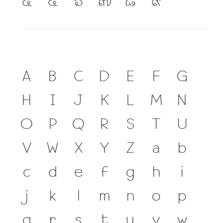
A
B
C
D
E
F
G
H
I
J
K
L
M
N
O
P
Q
R
S
T
U
V
W
X
Y
Z
a
b
c
d
e
f
g
h
i
j
k
l
m
n
o
p
q
r
s
t
u
v
w