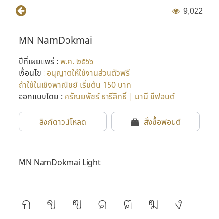
9
,
0
2
2
MN NamDokmai
ปีที่เผยแพร่ :
พ.ศ. ๒๕๖๖
เงื่อนไข :
อนุญาตให้ใช้งานส่วนตัวฟรี
ถ้าใช้ในเชิงพาณิชย์ เริ่มต้น 150 บาท
ออกแบบโดย :
ศรัณยพัชร์ ธารีสิทธิ์ | มานี มีฟอนต์
ลิงก์ดาวน์โหลด
สั่งซื้อฟอนต์
MN NamDokmai Light
ก
ข
ฃ
ค
ฅ
ฆ
ง