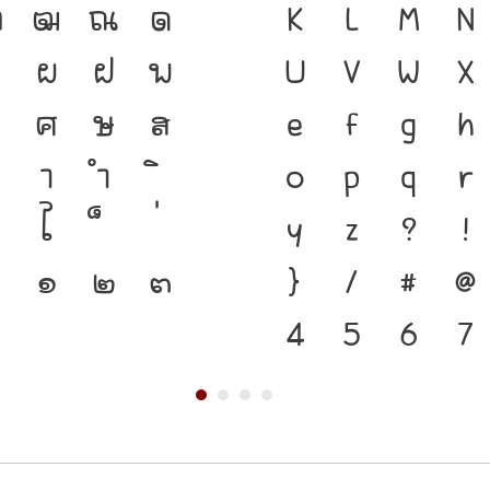
ฑ
ฒ
ณ
ด
ชาติดำรงอยู่ได
K
L
M
N
ป
ผ
ฝ
พ
ตนของชนชาติ จา
U
V
W
X
ศ
ษ
ส
คือ เครื่องมือส
e
f
g
h
า
ำ
แบบตัวพิมพ์ที
o
p
q
r
ไ
เปลี่ยนแปลง ค
y
z
?
!
๐
๑
๒
๓
สะพานที่เชื่อม
}
/
#
@
4
5
6
7