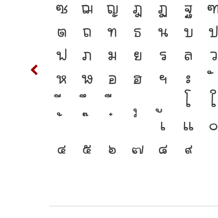
พาน
S
T
ซ
ฌ
ญ
ฎ
ฏ
ฐ
่
d
ต
ถ
ท
ธ
น
บ
คัญที่
m
n
ฟ
ภ
ม
ย
ร
ล
ว
ที่
w
x
ห
ฬ
อ
ฮ
ฯ
ะ
 คือ
{
โ
ใ
อมตัวตน
2
3
เ
แ
๔
๕
๖
๗
๘
๙