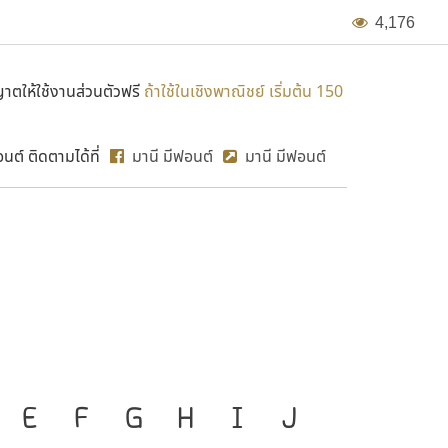
4
,
1
7
6
ตให้ใช้งานส่วนตัวฟรี
ถ้าใช้ในเชิงพาณิชย์ เริ่มต้น 150
ต์ ติดตามได้ที่
มานี มีฟอนต์
มานี มีฟอนต์
MN Op 
องมือสำคัญที่ทำให้ความเป็น
E
F
G
H
I
J
ก
ข