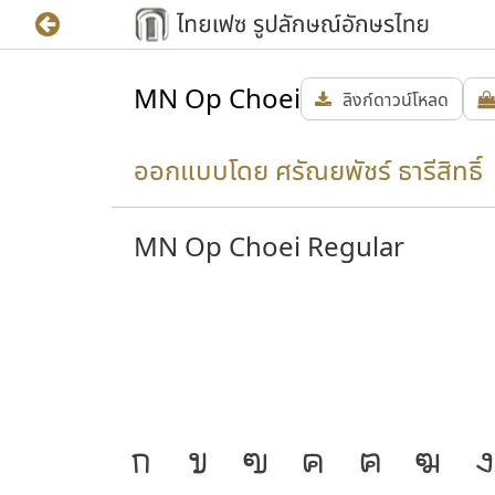
MN Op Choei
ลิงก์ดาวน์โหลด
ออกแบบโดย ศรัณยพัชร์ ธารีสิทธิ์ 
MN Op Choei Regular
ความ
J
ก
ข
ฃ
ค
ฅ
ฆ
ง