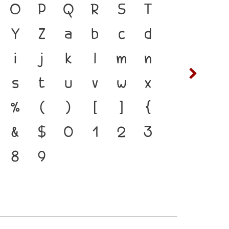
้ ภาษา คือ สะพานเชื่อมตัว
O
P
Q
R
S
T
ซ
ฌ
กอดีตสู่ปัจจุบัน ตัวพิมพ์
Y
Z
a
b
c
d
ต
ถ
ำคัญที่ทำให้ภาษาดำรงอยู่ได้
i
j
k
l
m
n
ฟ
ภ
่พัฒนาทันกระแสการ
s
t
u
v
w
x
ห
ฬ
ือ โครงสร้างแกร่งของ
%
(
)
[
]
{
ตัวตนของชาติ
&
$
0
1
2
3
8
9
๔
๕