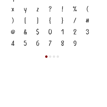
x
y
z
?
!
%
(
)
[
]
{
}
/
#
@
&
$
0
1
2
3
4
5
6
7
8
9