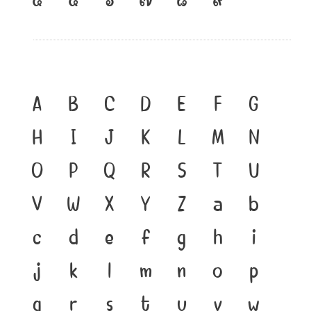
A
B
C
D
E
F
G
H
I
J
K
L
M
N
O
P
Q
R
S
T
U
V
W
X
Y
Z
a
b
c
d
e
f
g
h
i
j
k
l
m
n
o
p
q
r
s
t
u
v
w