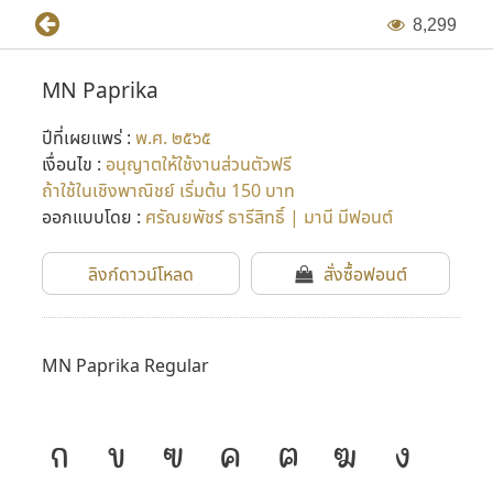
8
,
2
9
9
MN Paprika
ปีที่เผยแพร่ :
พ.ศ. ๒๕๖๕
เงื่อนไข :
อนุญาตให้ใช้งานส่วนตัวฟรี
ถ้าใช้ในเชิงพาณิชย์ เริ่มต้น 150 บาท
ออกแบบโดย :
ศรัณยพัชร์ ธารีสิทธิ์ | มานี มีฟอนต์
ลิงก์ดาวน์โหลด
สั่งซื้อฟอนต์
MN Paprika Regular
ก
ข
ฃ
ค
ฅ
ฆ
ง