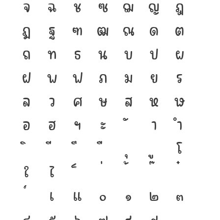
จ
ฉ
ช
ซ
ฌ
ญ
ฎ
ฏ
ฐ
ฑ
ฒ
ณ
ด
ต
ถ
ท
ธ
น
บ
ป
ผ
ฝ
พ
ฟ
ภ
ม
ย
ร
ล
ว
ศ
ษ
ส
ห
ฬ
อ
ฮ
ฯ
ะ
า
ำ
โ
ใ
ไ
เ
แ
๐
๑
๒
๓
๔
๕
๖
๗
๘
๙