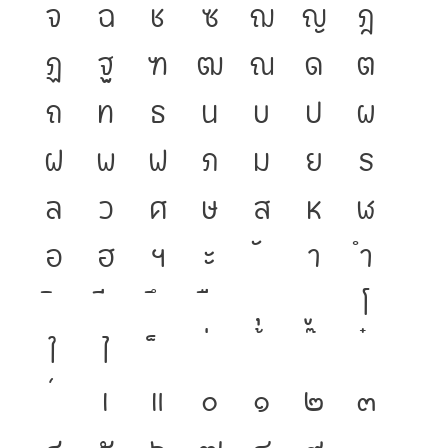
จ
ฉ
ช
ซ
ฌ
ญ
ฎ
ฏ
ฐ
ฑ
ฒ
ณ
ด
ต
ถ
ท
ธ
น
บ
ป
ผ
ฝ
พ
ฟ
ภ
ม
ย
ร
ล
ว
ศ
ษ
ส
ห
ฬ
อ
ฮ
ฯ
ะ
า
ำ
โ
ใ
ไ
เ
แ
๐
๑
๒
๓
๔
๕
๖
๗
๘
๙