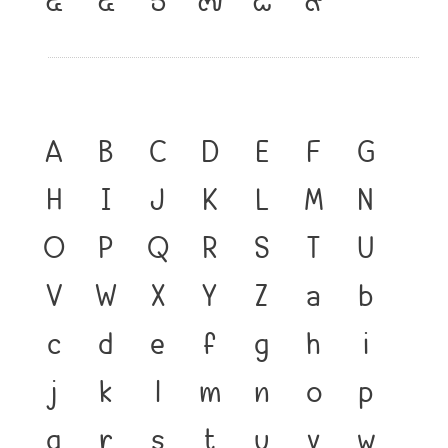
A
B
C
D
E
F
G
H
I
J
K
L
M
N
O
P
Q
R
S
T
U
V
W
X
Y
Z
a
b
c
d
e
f
g
h
i
j
k
l
m
n
o
p
q
r
s
t
u
v
w