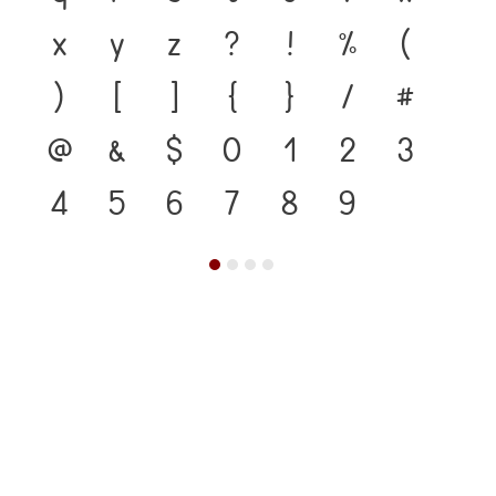
x
y
z
?
!
%
(
)
[
]
{
}
/
#
@
&
$
0
1
2
3
4
5
6
7
8
9