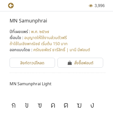
3
,
9
9
6
MN Samunphrai
ปีที่เผยแพร่ :
พ.ศ. ๒๕๖๗
เงื่อนไข :
อนุญาตให้ใช้งานส่วนตัวฟรี
ถ้าใช้ในเชิงพาณิชย์ เริ่มต้น 150 บาท
ออกแบบโดย :
ศรัณยพัชร์ ธารีสิทธิ์ | มานี มีฟอนต์
ลิงก์ดาวน์โหลด
สั่งซื้อฟอนต์
MN Samunphrai Light
ก
ข
ฃ
ค
ฅ
ฆ
ง