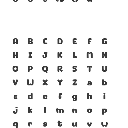
A
B
C
D
E
F
G
H
I
J
K
L
M
N
O
P
Q
R
S
T
U
V
W
X
Y
Z
a
b
c
d
e
f
g
h
i
j
k
l
m
n
o
p
q
r
s
t
u
v
w