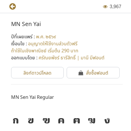
3
,
9
6
7
MN Sen Yai
ปีที่เผยแพร่ :
พ.ศ. ๒๕๖๙
เงื่อนไข :
อนุญาตให้ใช้งานส่วนตัวฟรี
ถ้าใช้ในเชิงพาณิชย์ เริ่มต้น 290 บาท
ออกแบบโดย :
ศรัณยพัชร์ ธารีสิทธิ์ | มานี มีฟอนต์
ลิงก์ดาวน์โหลด
สั่งซื้อฟอนต์
MN Sen Yai Regular
ก
ข
ฃ
ค
ฅ
ฆ
ง