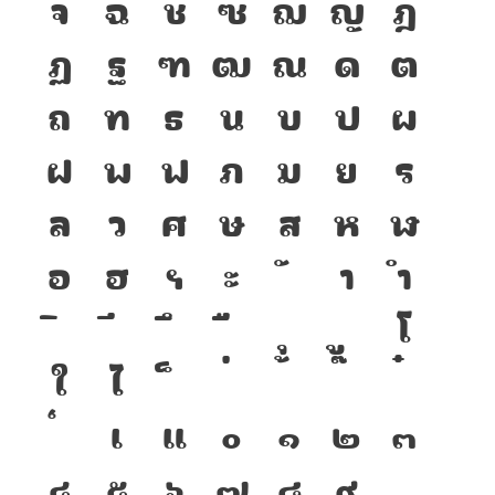
จ
ฉ
ช
ซ
ฌ
ญ
ฎ
ฏ
ฐ
ฑ
ฒ
ณ
ด
ต
ถ
ท
ธ
น
บ
ป
ผ
ฝ
พ
ฟ
ภ
ม
ย
ร
ล
ว
ศ
ษ
ส
ห
ฬ
อ
ฮ
ฯ
ะ
า
ำ
โ
ใ
ไ
เ
แ
๐
๑
๒
๓
๔
๕
๖
๗
๘
๙