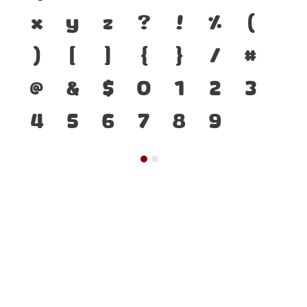
x
y
z
?
!
%
(
)
[
]
{
}
/
#
@
&
$
0
1
2
3
4
5
6
7
8
9