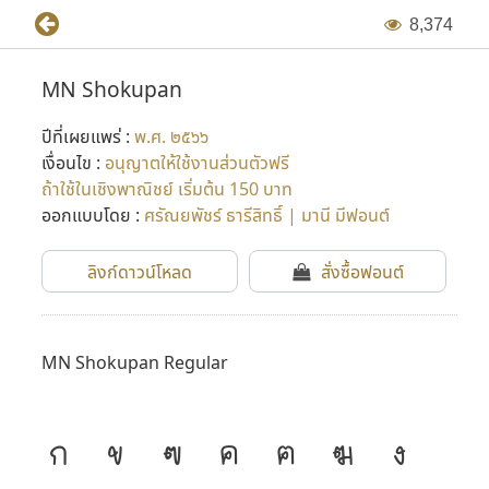
8
,
3
7
4
MN Shokupan
ปีที่เผยแพร่ :
พ.ศ. ๒๕๖๖
เงื่อนไข :
อนุญาตให้ใช้งานส่วนตัวฟรี
ถ้าใช้ในเชิงพาณิชย์ เริ่มต้น 150 บาท
ออกแบบโดย :
ศรัณยพัชร์ ธารีสิทธิ์ | มานี มีฟอนต์
ลิงก์ดาวน์โหลด
สั่งซื้อฟอนต์
MN Shokupan Regular
ก
ข
ฃ
ค
ฅ
ฆ
ง