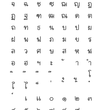
จ
ฉ
ช
ซ
ฌ
ญ
ฎ
ฏ
ฐ
ฑ
ฒ
ณ
ด
ต
ถ
ท
ธ
น
บ
ป
ผ
ฝ
พ
ฟ
ภ
ม
ย
ร
ล
ว
ศ
ษ
ส
ห
ฬ
อ
ฮ
ฯ
ะ
า
ำ
โ
ใ
ไ
เ
แ
๐
๑
๒
๓
๔
๕
๖
๗
๘
๙