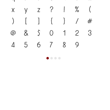
x
y
z
?
!
%
(
)
[
]
{
}
/
#
@
&
$
0
1
2
3
4
5
6
7
8
9