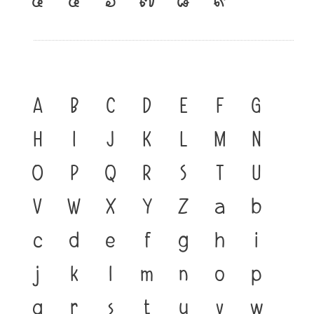
A
B
C
D
E
F
G
H
I
J
K
L
M
N
O
P
Q
R
S
T
U
V
W
X
Y
Z
a
b
c
d
e
f
g
h
i
j
k
l
m
n
o
p
q
r
s
t
u
v
w