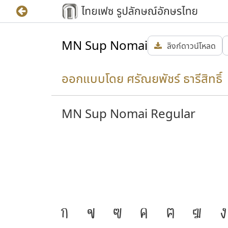
MN Sup Nomai
ลิงก์ดาวน์โหลด
ออกแบบโดย ศรัณยพัชร์ ธารีสิทธิ์ 
MN Sup Nomai Regular
ชาติดำรง
J
ก
ข
ฃ
ค
ฅ
ฆ
ง