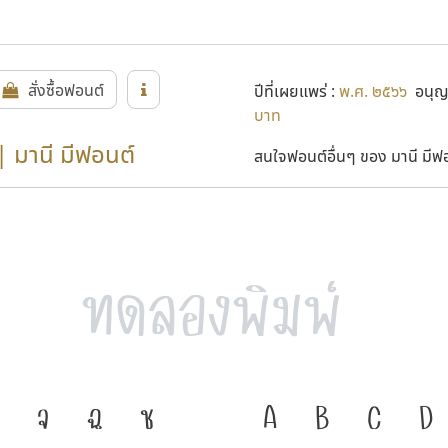
สั่งซื้อฟอนต์
ปีที่เผยแพร่ :
พ.ศ. ๒๕๖๖
อนุญา
บาท
| มานี มีฟอนต์
สนใจฟอนต์อื่นๆ ของ มานี มีฟอน
จ
ฉ
ช
ภาษา คือ เครื่องมื
A
B
C
D