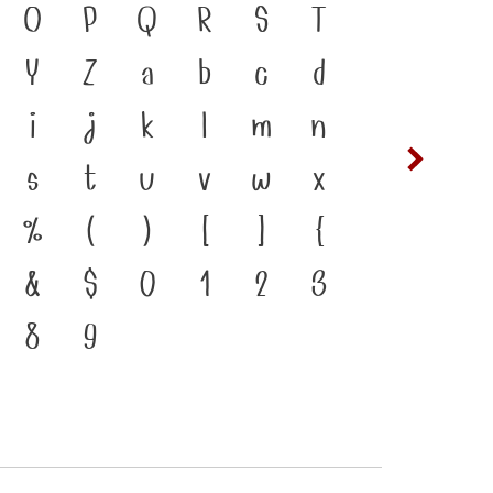
สะพานเชื่อมตัวตนของชนชาติ จาก
O
P
Q
R
S
T
ซ
ฌ
ิมพ์ คือ เครื่องมือสำคัญที่ทำให้
Y
Z
a
b
c
d
ต
ถ
แบบตัวพิมพ์ที่พัฒนาทันกระแสการ
i
j
k
l
m
n
ฟ
ภ
ครงสร้างแกร่งของสะพานที่เชื่อม
s
t
u
v
w
x
ห
ฬ
ัจจุบันสู่อนาคต
%
(
)
[
]
{
&
$
0
1
2
3
8
9
๔
๕