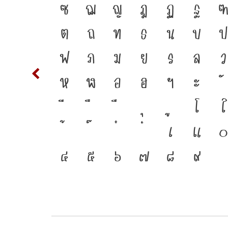
ชาติ จาก
T
ซ
ฌ
ญ
ฎ
ฏ
ฐ
ี่ทำให้
d
ต
ถ
ท
ธ
น
บ
ป
กระแสการ
m
n
ฟ
ภ
ม
ย
ร
ล
ว
ี่เชื่อม
w
x
ห
ฬ
อ
ฮ
ฯ
ะ
{
โ
ใ
3
เ
แ
๐
๔
๕
๖
๗
๘
๙