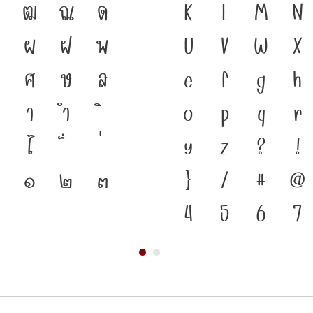
ฑ
ฒ
ณ
ด
อยู่ได้ ภาษา คือ 
K
L
M
N
ผ
ฝ
พ
อดีตสู่ปัจจุบัน ตัวพ
U
V
W
X
ศ
ษ
ส
ภาษาดำรงอยู่ได้ 
e
f
g
h
า
ำ
เปลี่ยนแปลง คือ โ
o
p
q
r
ไ
ตัวตนของชาติ จากป
y
z
?
!
๑
๒
๓
}
/
#
@
4
5
6
7