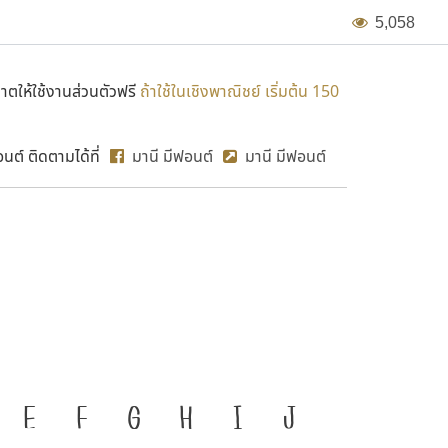
5
,
0
5
8
ตให้ใช้งานส่วนตัวฟรี
ถ้าใช้ในเชิงพาณิชย์ เริ่มต้น 150
ต์ ติดตามได้ที่
มานี มีฟอนต์
มานี มีฟอนต์
MN Sup
อสำคัญที่ทำให้ความเป็นชาติดำรง
E
F
G
H
I
J
ก
ข